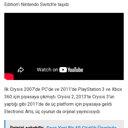
Edition’ı Nintendo Switch’e taşıdı.
İlk Crysis 2007’de PC’de ve 2011’de PlayStation 3 ve Xbox
360 için piyasaya çıkmıştı. Crysis 2, 2013’te Crysis 3’ün
yaptığı gibi 2011’de de üç platform için piyasaya geldi.
Electronic Arts, üç oyunun da orijinal yayıncısıydı.