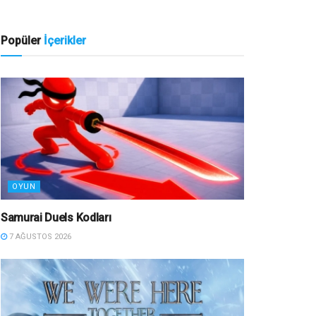
Popüler
İçerikler
OYUN
Samurai Duels Kodları
7 AĞUSTOS 2026