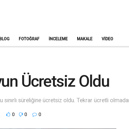
BLOG
FOTOĞRAF
İNCELEME
MAKALE
VIDEO
yun Ücretsiz Oldu
u sınırlı süreliğine ücretsiz oldu. Tekrar ücretli olmad
0
0
0