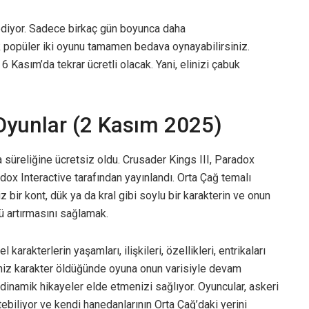
ediyor. Sadece birkaç gün boyunca daha
 popüler iki oyunu tamamen bedava oynayabilirsiniz.
 Kasım’da tekrar ücretli olacak. Yani, elinizi çabuk
Oyunlar (2 Kasım 2025)
a süreliğine ücretsiz oldu. Crusader Kings III, Paradox
dox Interactive tarafından yayınlandı. Orta Çağ temalı
 bir kont, dük ya da kral gibi soylu bir karakterin ve onun
ü artırmasını sağlamak.
karakterlerin yaşamları, ilişkileri, özellikleri, entrikaları
ğiniz karakter öldüğünde oyuna onun varisiyle devam
dinamik hikayeler elde etmenizi sağlıyor. Oyuncular, askeri
etebiliyor ve kendi hanedanlarının Orta Çağ’daki yerini