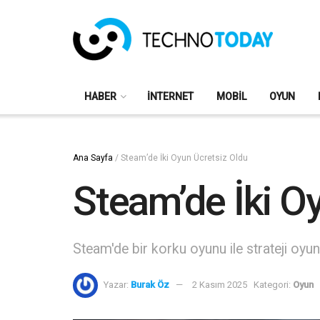
HABER
İNTERNET
MOBIL
OYUN
Ana Sayfa
/
Steam’de İki Oyun Ücretsiz Oldu
Steam’de İki O
Steam'de bir korku oyunu ile strateji oyun
Yazar:
Burak Öz
2 Kasım 2025
Kategori:
Oyun