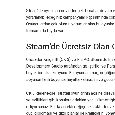
Steam’de oyucuları sevindirecek fırsatlar devam 
yararlanabileceğiniz kampanyalar kapsamında çok
Oyunculardan çok olumlu yorumlar alan bu oyunlar, 6
tutmanızda fayda var.
Steam’de Ücretsiz Olan 
Crusader Kings III (CK 3) ve R.E.P.O, Steam’de kıs
Development Studio tarafından geliştirildi ve Para
büyük bir strateji oyunu. Bu oyunda amaç, seçtiğiniz
soyunun tarih boyunca hayatta kalmasını ve gücün
CK 3, geleneksel strateji oyunlarının aksine bireysel 
ve evlilikleri gibi konulara odaklanıyor. Hükmetti
ediyorsunuz. Bu da sürekli değişen karakterler ve 
güç, diplomasi ve gizli planlar ile krallıklarını yön