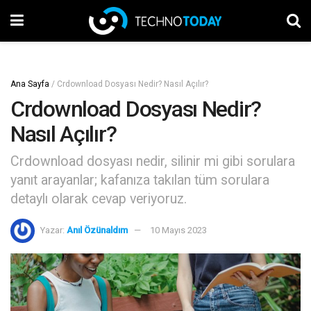
Ana Sayfa
/
Crdownload Dosyası Nedir? Nasıl Açılır?
Crdownload Dosyası Nedir?
Nasıl Açılır?
Crdownload dosyası nedir, silinir mi gibi sorulara
yanıt arayanlar; kafanıza takılan tüm sorulara
detaylı olarak cevap veriyoruz.
Yazar:
Anıl Özünaldım
10 Mayıs 2023