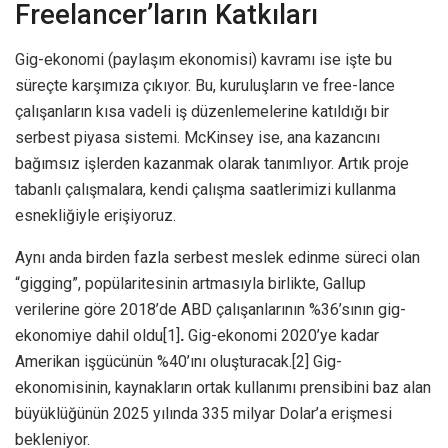
Freelancer’ların Katkıları
Gig-ekonomi (paylaşım ekonomisi) kavramı ise işte bu
süreçte karşımıza çıkıyor. Bu, kuruluşların ve free-lance
çalışanların kısa vadeli iş düzenlemelerine katıldığı bir
serbest piyasa sistemi. McKinsey ise, ana kazancını
bağımsız işlerden kazanmak olarak tanımlıyor. Artık proje
tabanlı çalışmalara, kendi çalışma saatlerimizi kullanma
esnekliğiyle erişiyoruz.
Aynı anda birden fazla serbest meslek edinme süreci olan
“gigging”, popülaritesinin artmasıyla birlikte, Gallup
verilerine göre 2018’de ABD çalışanlarının %36’sının gig-
ekonomiye dahil oldu[1]
.
Gig-ekonomi 2020’ye kadar
Amerikan işgücünün %40’ını oluşturacak.[2] Gig-
ekonomisinin, kaynakların ortak kullanımı prensibini baz alan
büyüklüğünün 2025 yılında 335 milyar Dolar’a erişmesi
bekleniyor.