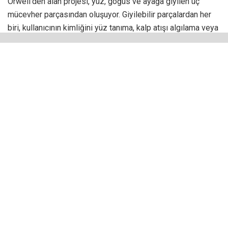
Orwell’den alan projesi, yüz, göğüs ve ayağa giyilen üç
mücevher parçasından oluşuyor. Giyilebilir parçalardan her
biri, kullanıcının kimliğini yüz tanıma, kalp atışı algılama veya
yürüyüş izleme teknolojisinden korumaya yararken görsel
olarak da çekici bir görüntü vadediyor. Her parçanın inciyi
anımsatan dalgalanma benzeri bir etkiye sahip olduğu
tasarımda Sallam, bu dekorasyonda incilerle çevrili bir göze
sahip olan ve 1700’lerde popüler olan minyatür resimler
olan Lover’s Eye mücevherlerinden ilham aldığını belirtiyor.