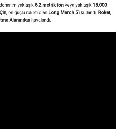
m donanım yaklaşık
8.2 metrik ton
veya yaklaşık
18.000
Çin
, en güçlü roketi olan
Long March 5
‘i kullandı.
Roket
,
atma Alanından
havalandı.