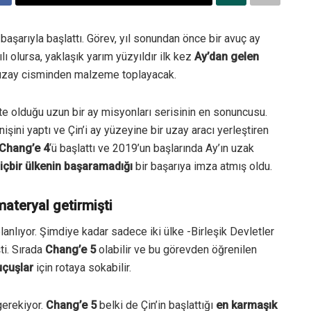
 başarıyla başlattı. Görev, yıl sonundan önce bir avuç ay
lı olursa, yaklaşık yarım yüzyıldır ilk kez
Ay’dan gelen
uzay cisminden malzeme toplayacak.
kte olduğu uzun bir ay misyonları serisinin en sonuncusu.
nişini yaptı ve Çin’i ay yüzeyine bir uzay aracı yerleştiren
Chang’e 4
‘ü başlattı ve 2019’un başlarında Ay’ın uzak
içbir ülkenin
başaramadığı
bir başarıya imza atmış oldu.
ateryal getirmişti
anlıyor.
Şimdiye kadar sadece iki ülke -Birleşik Devletler
i.
Sırada
Chang’e 5
olabilir ve bu görevden öğrenilen
uçuşlar
için rotaya sokabilir.
gerekiyor.
Chang’e 5
belki de Çin’in başlattığı
en karmaşık