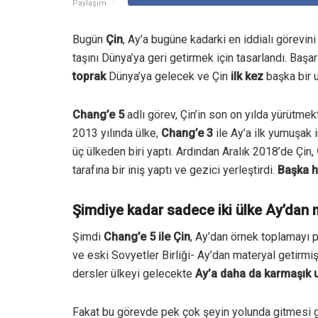
Paylaşım
Bugün
Çin
, Ay’a bugüne kadarki en iddialı görevini
taşını Dünya’ya geri getirmek için tasarlandı.
Başarı
toprak
Dünya’ya gelecek ve Çin
ilk kez
başka bir 
Chang’e 5
adlı görev, Çin’in son on yılda yürütme
2013 yılında ülke,
Chang’e 3
ile Ay’a ilk yumuşak i
üç ülkeden biri yaptı.
Ardından Aralık 2018’de Çin,
tarafına bir iniş yaptı ve gezici yerleştirdi.
Başka h
Şimdiye kadar sadece iki ülke Ay’dan m
Şimdi
Chang’e 5 ile Çin
, Ay’dan örnek toplamayı pl
ve eski Sovyetler Birliği- Ay’dan materyal getirmişt
dersler ülkeyi gelecekte
Ay’a daha da karmaşık 
Fakat bu görevde pek çok şeyin yolunda gitmesi 