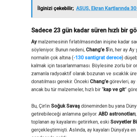
İlginizi çekebilir;
ASUS, Ekran Kartlarında 30 Y
Sadece 23 gün kadar süren hızlı bir gö
Ay
malzemesinin fırlatılmasından inişine kadar sa
söyleniyor.
Bunun nedeni,
Chang’e 5
‘in, her ay Ay
normalin çok altına (
-130 santigrat derece
) düşeb
kalmak için tasarlanmaması
.
Böylesine zorlu bir o
zamanla radyoaktif olarak bozunan ve sıcaklık ür
donatılması gerekir.
Önceki
Chang’e
görevleri, ay
ancak bu tür malzemeler, hızlı bir “
kap ve git
” gör
Bu, Çin’in
Soğuk Savaş
döneminden bu yana Dünya’y
getirebileceği anlamına geliyor.
ABD astronotları
toplanan ay kayalarını getirirken, eski
Sovyetler Bi
gerçekleştirmişti. Aslında, ay kayaları Dünya’ya e