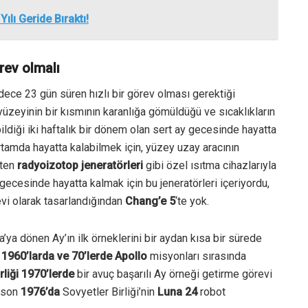
ılı Geride Bıraktı!
rev olmalı
dece 23 gün süren hızlı bir görev olması gerektiği
 yüzeyinin bir kısmının karanlığa gömüldüğü ve sıcaklıkların
ildiği iki haftalık bir dönem olan sert ay gecesinde hayatta
rtamda hayatta kalabilmek için, yüzey uzay aracının
eten
radyoizotop jeneratörleri
gibi özel ısıtma cihazlarıyla
 gecesinde hayatta kalmak için bu jeneratörleri içeriyordu,
evi olarak tasarlandığından
Chang’e 5
‘te yok.
a dönen Ay’ın ilk örneklerini bir aydan kısa bir sürede
,
1960’larda ve 70’lerde
Apollo
misyonları sırasında
rliği
1970’lerde
bir avuç başarılı Ay örneği getirme görevi
n son
1976’da
Sovyetler Birliği’nin
Luna 24
robot