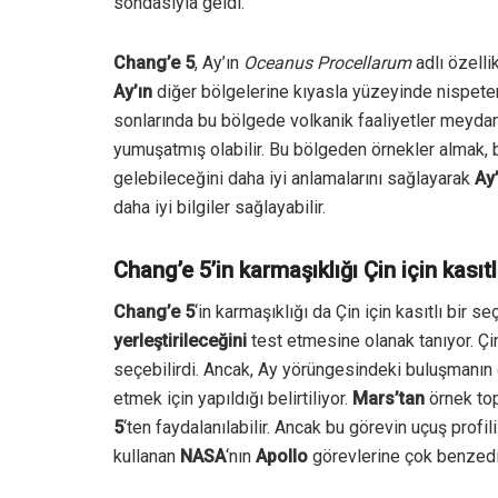
sondasıyla geldi.
Chang’e 5
, Ay’ın
Oceanus Procellarum
adlı özelli
Ay’ın
diğer bölgelerine kıyasla yüzeyinde nispet
sonlarında bu bölgede volkanik faaliyetler meydan
yumuşatmış olabilir. Bu bölgeden örnekler almak, 
gelebileceğini daha iyi anlamalarını sağlayarak
Ay’
daha iyi bilgiler sağlayabilir.
Chang’e 5’in karmaşıklığı Çin için kasıtl
Chang’e 5
‘in karmaşıklığı da Çin için kasıtlı bir s
yerleştirileceğini
test etmesine olanak tanıyor.
Çi
seçebilirdi.
Ancak, Ay yörüngesindeki buluşmanın g
etmek için yapıldığı belirtiliyor.
Mars’tan
örnek top
5
‘ten faydalanılabilir. Ancak bu görevin uçuş profil
kullanan
NASA
‘nın
Apollo
görevlerine çok benzediğ