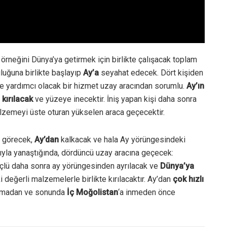
örneğini Dünya’ya getirmek için birlikte çalışacak toplam
luğuna birlikte başlayıp
Ay’a
seyahat edecek.
Dört kişiden
ye yardımcı olacak bir hizmet uzay aracından sorumlu.
Ay’ın
 kırılacak
ve yüzeye inecektir.
İniş yapan kişi daha sonra
alzemeyi üste oturan yükselen araca geçecektir.
 görecek,
Ay’dan
kalkacak ve hala Ay yörüngesindeki
ıyla yanaştığında, dördüncü uzay aracına geçecek:
çlü daha sonra ay yörüngesinden ayrılacak ve
Dünya’ya
değerli malzemelerle birlikte kırılacaktır.
Ay’dan
çok hızlı
almadan ve sonunda
İç Moğolistan
‘a inmeden önce