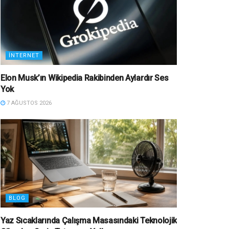
İNTERNET
Elon Musk’ın Wikipedia Rakibinden Aylardır Ses
Yok
7 AĞUSTOS 2026
BLOG
Yaz Sıcaklarında Çalışma Masasındaki Teknolojik