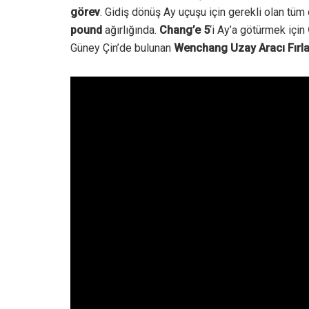
görev
.
Gidiş dönüş Ay uçuşu için gerekli olan tü
pound
ağırlığında.
Chang’e 5
‘i Ay’a götürmek için
Güney Çin’de bulunan
Wenchang Uzay Aracı Fırl