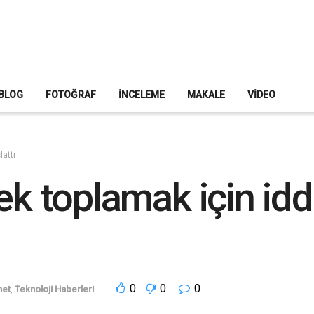
BLOG
FOTOĞRAF
İNCELEME
MAKALE
VIDEO
lattı
ek toplamak için iddi
0
0
0
net
,
Teknoloji Haberleri