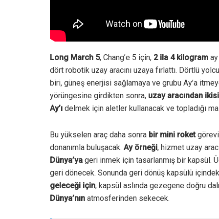
Long March 5
, Chang’e 5 için,
2 ila 4 kilogram
ay 
dört robotik uzay aracını uzaya fırlattı.
Dörtlü yolcu
biri, güneş enerjisi sağlamaya ve grubu Ay’a itme
yörüngesine girdikten sonra,
uzay aracından ikisi
Ay’ı
delmek için aletler kullanacak ve topladığı m
Bu yükselen araç daha sonra
bir mini roket
görevi
donanımla buluşacak.
Ay örneği
, hizmet uzay arac
Dünya’ya
geri inmek için tasarlanmış bir kapsül.
Ü
geri dönecek.
Sonunda geri dönüş kapsülü içindeki 
geleceği için
, kapsül aslında gezegene doğru d
Dünya’nın
atmosferinden sekecek.