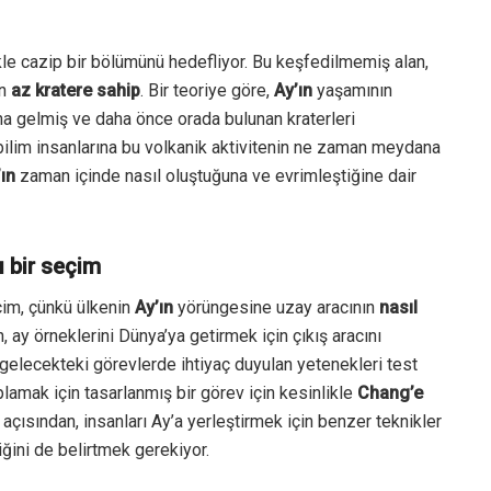
kle cazip bir bölümünü hedefliyor. Bu keşfedilmemiş alan,
en
az kratere sahip
. Bir teoriye göre,
Ay’ın
yaşamının
a gelmiş ve daha önce orada bulunan kraterleri
bilim insanlarına bu volkanik aktivitenin ne zaman meydana
ın
zaman içinde nasıl oluştuğuna ve evrimleştiğine dair
ı bir seçim
eçim, çünkü ülkenin
Ay’ın
yörüngesine uzay aracının
nasıl
n, ay örneklerini Dünya’ya getirmek için çıkış aracını
elecekteki görevlerde ihtiyaç duyulan yetenekleri test
lamak için tasarlanmış bir görev için kesinlikle
Chang’e
i açısından, insanları Ay’a yerleştirmek için benzer teknikler
ini de belirtmek gerekiyor.