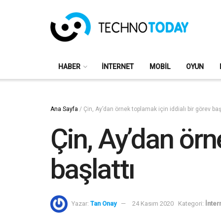
HABER
İNTERNET
MOBIL
OYUN
Ana Sayfa
/
Çin, Ay’dan örnek toplamak için iddialı bir görev baş
Çin, Ay’dan örn
başlattı
Yazar:
Tan Onay
24 Kasım 2020
Kategori:
İnter