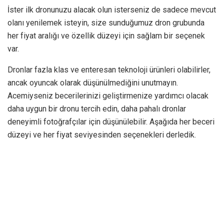
İster ilk dronunuzu alacak olun isterseniz de sadece mevcut
olanı yenilemek isteyin, size sunduğumuz dron grubunda
her fiyat aralığı ve özellik düzeyi için sağlam bir seçenek
var.
Dronlar fazla klas ve enteresan teknoloji ürünleri olabilirler,
ancak oyuncak olarak düşünülmediğini unutmayın.
Acemiyseniz becerilerinizi geliştirmenize yardımcı olacak
daha uygun bir dronu tercih edin, daha pahalı dronlar
deneyimli fotoğrafçılar için düşünülebilir. Aşağıda her beceri
düzeyi ve her fiyat seviyesinden seçenekleri derledik.
Parrot MAMBO Dron
Fiyatı: 629 TL
Parrot Mambo, yeni başlayanlar için uygun olan satın
alınabilir bir dron. Onu uçurmak son derece eğlenceli ve