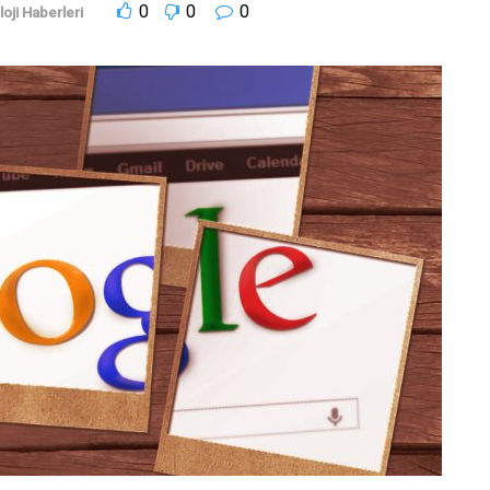
0
0
0
oji Haberleri