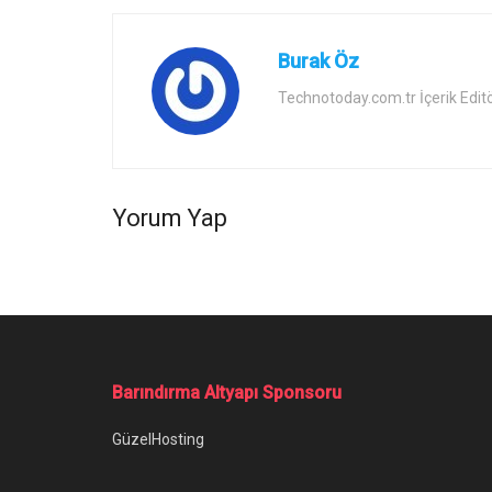
Burak Öz
Technotoday.com.tr İçerik Edit
Yorum Yap
Barındırma Altyapı Sponsoru
GüzelHosting