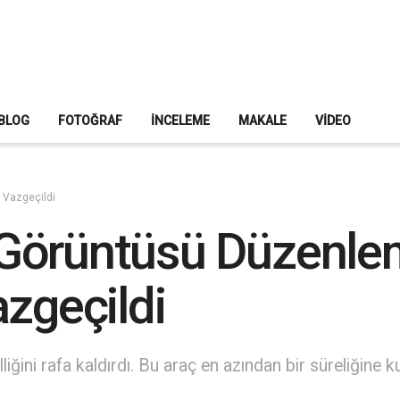
BLOG
FOTOĞRAF
İNCELEME
MAKALE
VIDEO
 Vazgeçildi
Görüntüsü Düzenle
zgeçildi
ni rafa kaldırdı. Bu araç en azından bir süreliğine ku