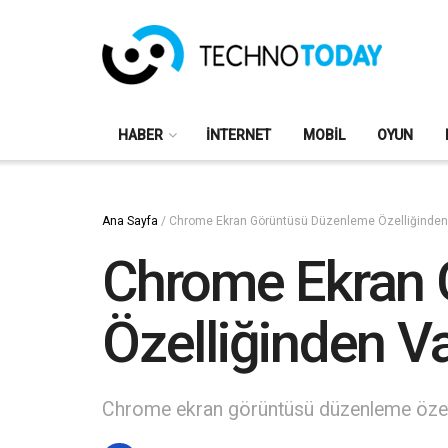
HABER
İNTERNET
MOBIL
OYUN
Ana Sayfa
/
Chrome Ekran Görüntüsü Düzenleme Özelliğinden
Chrome Ekran 
Özelliğinden Va
Chrome ekran görüntüsü düzenleme özelliği