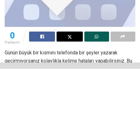
0
Paylaşım
Günün büyük bir kısmını telefonda bir şeyler yazarak
geçirmiyorsanız kolaylıkla kelime hataları yapabilirsiniz. Bu
yüzden Gboard gibi klavye uygulamalarında otomatik
düzeltme özelliği varsayılan olarak açık tutuluyor ancak bu
düzeltmeler bazen yanlış kelimeler yazılmasına neden
olabiliyor. Kullanıcılar ise bu yazım hatalarını gözden
kaçırabiliyor.
Gboard’a gelecek yeni özellik
ise bu sorunu
tamamen ortadan kaldıracak gibi görünüyor.
Gboard, Otomatik Düzeltilen
Kelimeleri Vurgulayacak