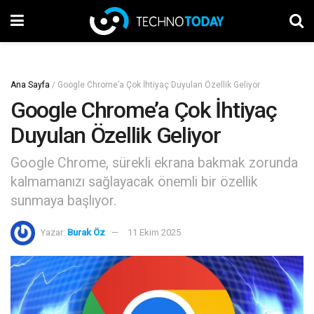
Ana Sayfa
/
Google Chrome’a Çok İhtiyaç Duyulan Özellik Geliyor
Google Chrome’a Çok İhtiyaç
Duyulan Özellik Geliyor
Google Chrome, sürekli ekrana bakmak zorunda
kalmamanızı sağlayacak önemli bir özellik
sunmaya başlıyor.
Yazar:
Burak Öz
11 Ekim 2025