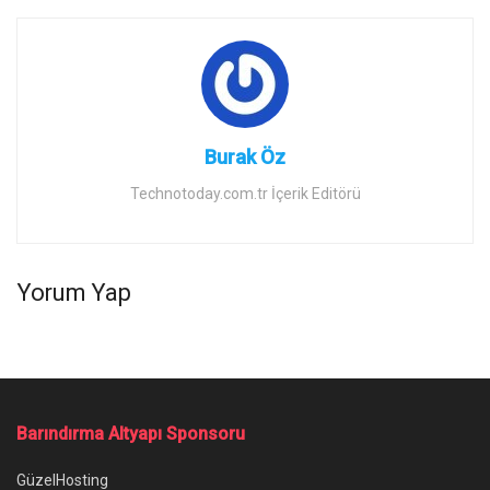
Burak Öz
Technotoday.com.tr İçerik Editörü
Yorum Yap