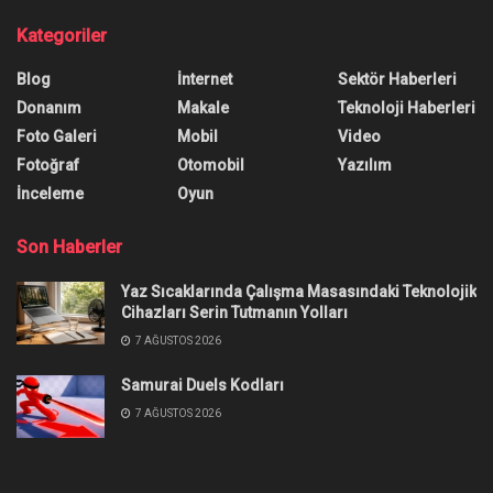
Ana Sayfa
/
Memo Evinizdeki Tüm İşlere Talip
Memo Evinizdeki Tüm İşlere
Talip
Memo, ev işlerini devralma iddiasıyla geliyor.
Memo için başlatılan yeni program, robotun ev
rutinlerinden öğrenen yapısını öne çıkarıyor.
Yazar:
Muhammed Kayan
20 Kasım 2025