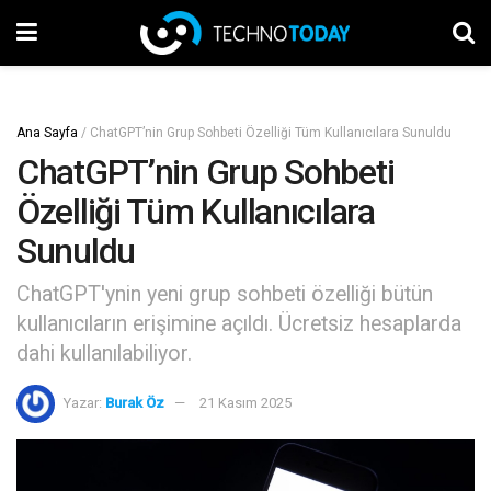
Ana Sayfa
/
ChatGPT’nin Grup Sohbeti Özelliği Tüm Kullanıcılara Sunuldu
ChatGPT’nin Grup Sohbeti
Özelliği Tüm Kullanıcılara
Sunuldu
ChatGPT'ynin yeni grup sohbeti özelliği bütün
kullanıcıların erişimine açıldı. Ücretsiz hesaplarda
dahi kullanılabiliyor.
Yazar:
Burak Öz
21 Kasım 2025