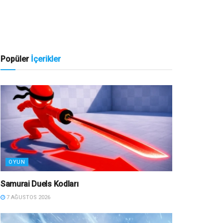
Popüler
İçerikler
OYUN
Samurai Duels Kodları
7 AĞUSTOS 2026