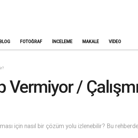
BLOG
FOTOĞRAF
İNCELEME
MAKALE
VIDEO
ür?
Vermiyor / Çalışmıy
ası için nasıl bir çözüm yolu izlenebilir? Bu rehberden