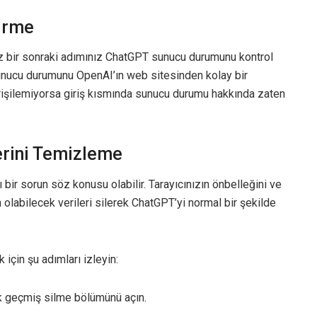
irme
nız bir sonraki adımınız ChatGPT sunucu durumunu kontrol
unucu durumunu OpenAI’ın web sitesinden kolay bir
işilemiyorsa giriş kısmında sunucu durumu hakkında zaten
erini Temizleme
ir sorun söz konusu olabilir. Tarayıcınızın önbelleğini ve
labilecek verileri silerek ChatGPT’yi normal bir şekilde
 için şu adımları izleyin:
ak geçmiş silme bölümünü açın.