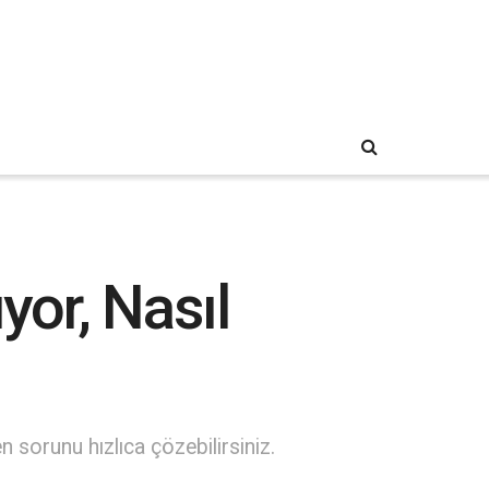
or, Nasıl
 sorunu hızlıca çözebilirsiniz.