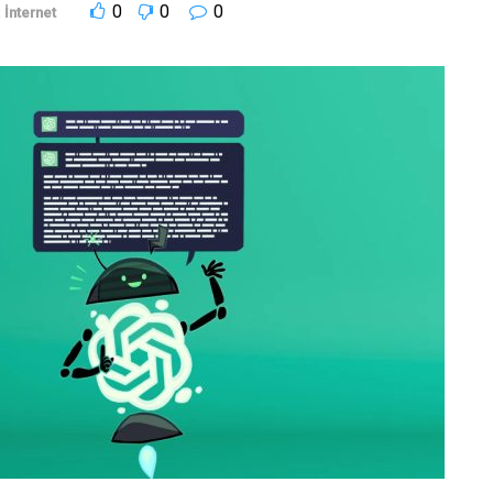
0
0
0
:
İnternet