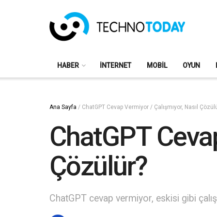
HABER
İNTERNET
MOBIL
OYUN
Ana Sayfa
/
ChatGPT Cevap Vermiyor / Çalışmıyor, Nasıl Çözül
ChatGPT Cevap 
Çözülür?
ChatGPT cevap vermiyor, eskisi gibi çalışm