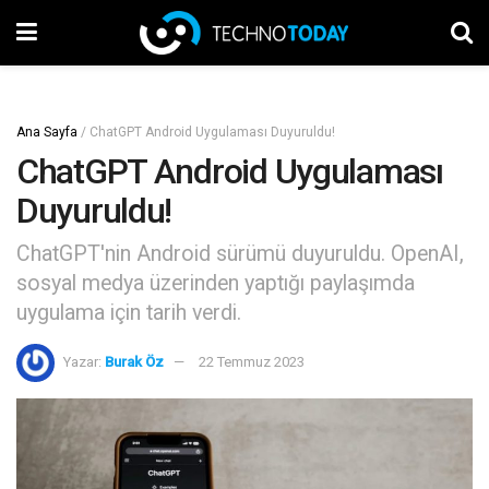
Ana Sayfa
/
ChatGPT Android Uygulaması Duyuruldu!
ChatGPT Android Uygulaması
Duyuruldu!
ChatGPT'nin Android sürümü duyuruldu. OpenAI,
sosyal medya üzerinden yaptığı paylaşımda
uygulama için tarih verdi.
Yazar:
Burak Öz
22 Temmuz 2023