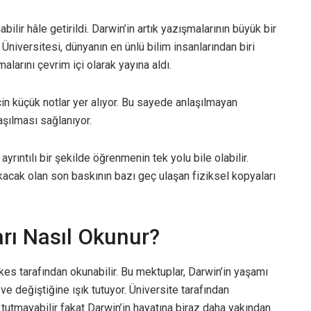
bilir hâle getirildi. Darwin’in artık yazışmalarının büyük bir
niversitesi, dünyanın en ünlü bilim insanlarından biri
alarını çevrim içi olarak yayına aldı.
n küçük notlar yer alıyor. Bu sayede anlaşılmayan
aşılması sağlanıyor.
yrıntılı bir şekilde öğrenmenin tek yolu bile olabilir.
kacak olan son baskının bazı geç ulaşan fiziksel kopyaları
rı Nasıl Okunur?
es tarafından okunabilir. Bu mektuplar, Darwin’in yaşamı
ve değiştiğine ışık tutuyor. Üniversite tarafından
 tutmayabilir fakat Darwin’in hayatına biraz daha yakından