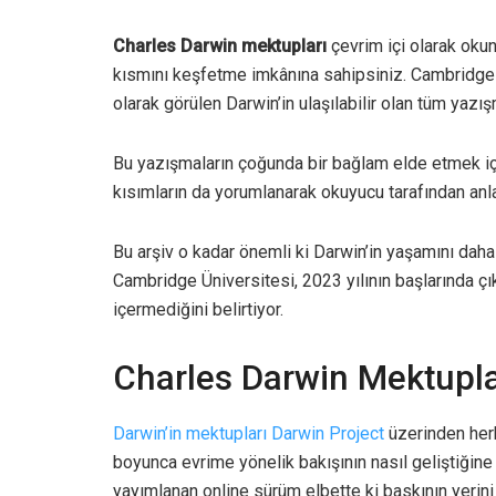
Charles Darwin mektupları
çevrim içi olarak okuna
kısmını keşfetme imkânına sahipsiniz. Cambridge Ü
olarak görülen Darwin’in ulaşılabilir olan tüm yazışm
Bu yazışmaların çoğunda bir bağlam elde etmek içi
kısımların da yorumlanarak okuyucu tarafından anl
Bu arşiv o kadar önemli ki Darwin’in yaşamını daha a
Cambridge Üniversitesi, 2023 yılının başlarında çı
içermediğini belirtiyor.
Charles Darwin Mektupla
Darwin’in mektupları Darwin Project
üzerinden herk
boyunca evrime yönelik bakışının nasıl geliştiğine 
yayımlanan online sürüm elbette ki baskının yerini