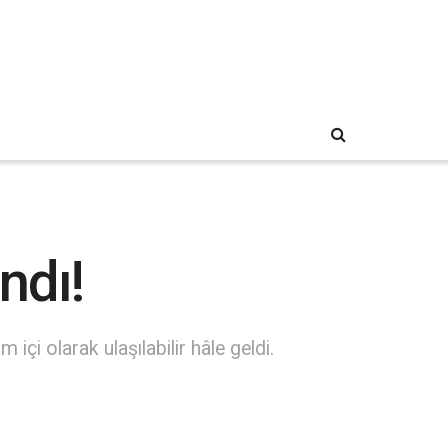
ndı!
çi olarak ulaşılabilir hâle geldi.