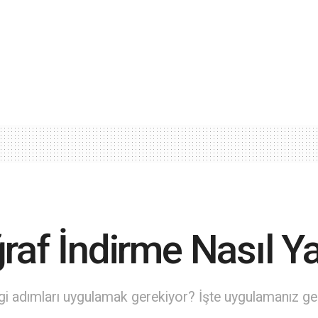
raf İndirme Nasıl Ya
angi adımları uygulamak gerekiyor? İşte uygulamanız g