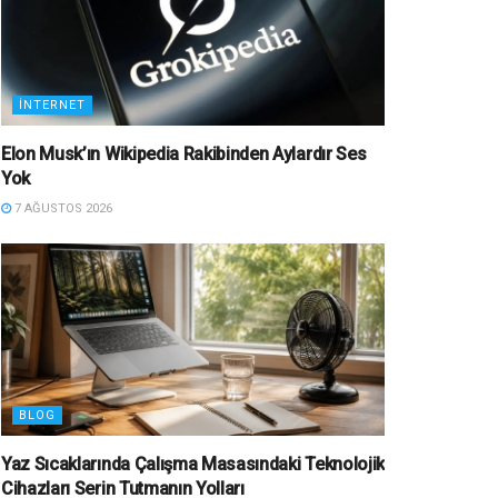
İNTERNET
Elon Musk’ın Wikipedia Rakibinden Aylardır Ses
Yok
7 AĞUSTOS 2026
BLOG
Yaz Sıcaklarında Çalışma Masasındaki Teknolojik
Cihazları Serin Tutmanın Yolları