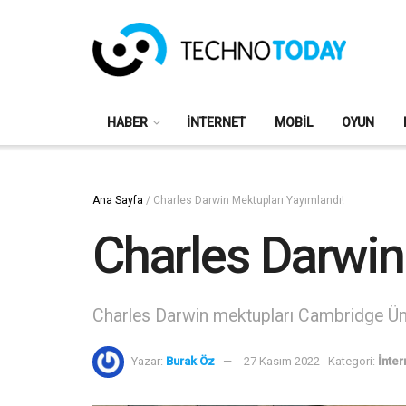
HABER
İNTERNET
MOBIL
OYUN
Ana Sayfa
/
Charles Darwin Mektupları Yayımlandı!
Charles Darwin
Charles Darwin mektupları Cambridge Ünive
Yazar:
Burak Öz
27 Kasım 2022
Kategori:
İnter