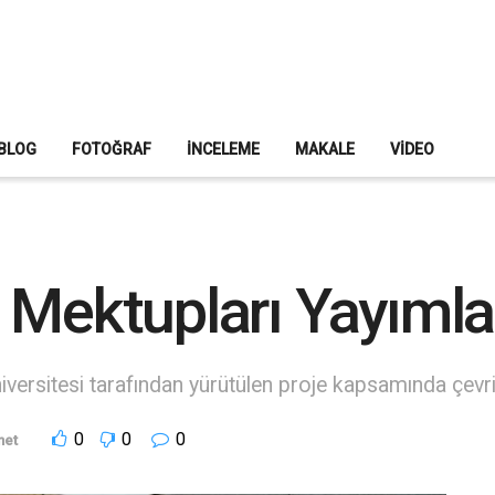
BLOG
FOTOĞRAF
İNCELEME
MAKALE
VIDEO
 Mektupları Yayımla
rsitesi tarafından yürütülen proje kapsamında çevrim i
0
0
0
net