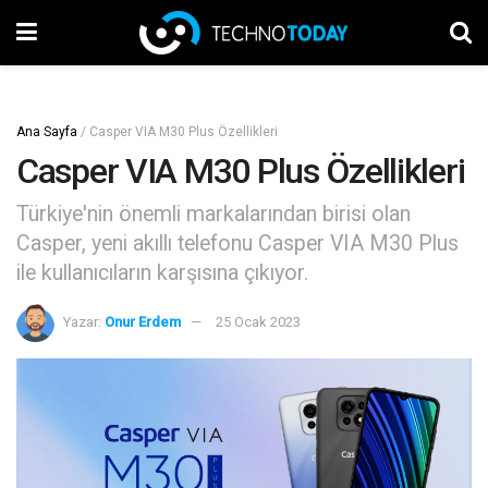
Ana Sayfa
/
Casper VIA M30 Plus Özellikleri
Casper VIA M30 Plus Özellikleri
Türkiye'nin önemli markalarından birisi olan
Casper, yeni akıllı telefonu Casper VIA M30 Plus
ile kullanıcıların karşısına çıkıyor.
Yazar:
Onur Erdem
25 Ocak 2023