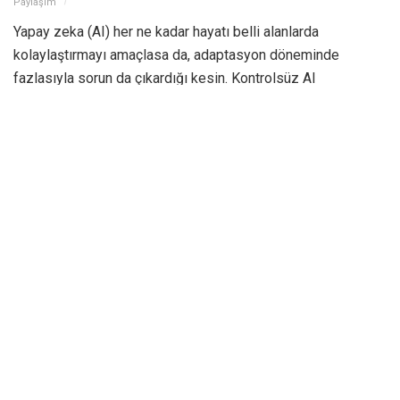
Paylaşım
Yapay zeka (AI) her ne kadar hayatı belli alanlarda
kolaylaştırmayı amaçlasa da, adaptasyon döneminde
fazlasıyla sorun da çıkardığı kesin. Kontrolsüz AI
kullanımının en son mağdurlarından biri ise bot dinleyiciler
ile başı dertte olan online müzik platformu Spotify.
ChatGPT’nin yakın gelecekte kaç milyon kişiyi işsiz
bırakacağını tartıştığımız günlerde, yapay zekanın dijital
müzik piyasasında dolandırıcılık için de kullanıldığı biliniyor.
İlk kez ABD merkezli saygın bir yayın olan Financial Times
tarafından gündeme getirilen sorun, AI tarafından üretilen
tescilli parçaları değil, ancak bu parçaları dinlemek için
oluşturulan sahte dinleyicileri ele almıştı.