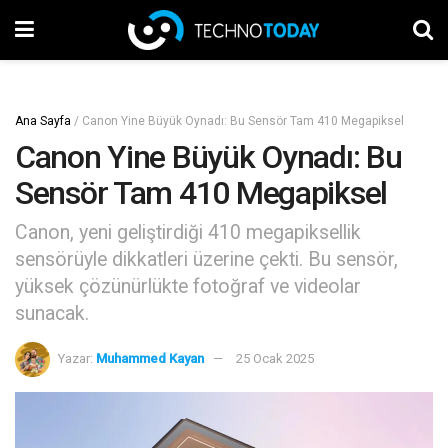
Ana Sayfa
/
Canon Yine Büyük Oynadı: Bu Sensör Tam 410 Megapiksel
Canon Yine Büyük Oynadı: Bu
Sensör Tam 410 Megapiksel
Canon, yeni geliştirdiği 410 megapiksellik
sensörüyle dikkatleri üzerine çekti. Bu sensör,
yüksek çözünürlükte fotoğraf ve videolar
sunacak.
Yazar:
Muhammed Kayan
25 Ocak 2025