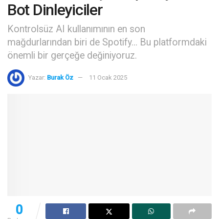
Bot Dinleyiciler
Kontrolsüz AI kullanımının en son
mağdurlarından biri de Spotify… Bu platformdaki
önemli bir gerçeğe değiniyoruz.
Yazar:
Burak Öz
11 Ocak 2025
0