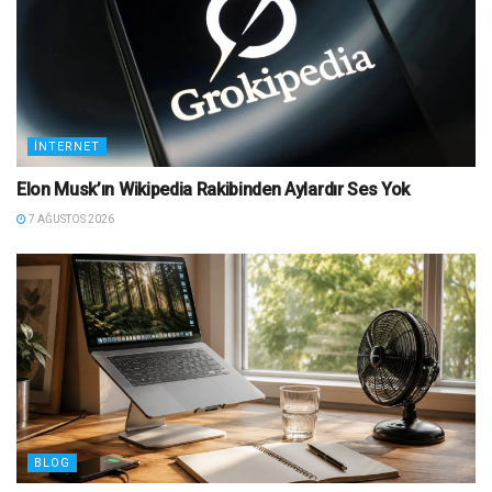
İNTERNET
Elon Musk’ın Wikipedia Rakibinden Aylardır Ses Yok
7 AĞUSTOS 2026
BLOG