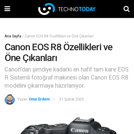
Ana Sayfa
/
Canon EOS R8 Özellikleri ve Öne Çıkanları
Canon EOS R8 Özellikleri ve
Öne Çıkanları
Canon’dan şimdiye kadarki en hafif tam kare EOS
R Sistemli fotoğraf makinesi olan Canon EOS R8
modelini çıkarmaya hazırlanıyor.
Yazar:
Onur Erdem
21 Şubat 2023