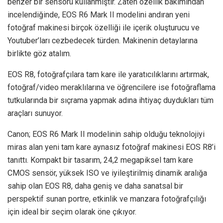
benzer bir sensörü kullanmıştır. Zaten özellik bakımından
incelendiğinde, EOS R6 Mark II modelini andıran yeni
fotoğraf makinesi birçok özelliği ile içerik oluşturucu ve
Youtuber’ları cezbedecek türden. Makinenin detaylarına
birlikte göz atalım.
EOS R8, fotoğrafçılara tam kare ile yaratıcılıklarını artırmak,
fotoğraf/video meraklılarına ve öğrencilere ise fotoğraflama
tutkularında bir sıçrama yapmak adına ihtiyaç duydukları tüm
araçları sunuyor.
Canon; EOS R6 Mark II modelinin sahip olduğu teknolojiyi
miras alan yeni tam kare aynasız fotoğraf makinesi EOS R8’i
tanıttı. Kompakt bir tasarım, 24,2 megapiksel tam kare
CMOS sensör, yüksek ISO ve iyileştirilmiş dinamik aralığa
sahip olan EOS R8, daha geniş ve daha sanatsal bir
perspektif sunan portre, etkinlik ve manzara fotoğrafçılığı
için ideal bir seçim olarak öne çıkıyor.