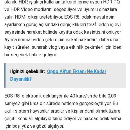
olarak, HDR iş akışı kullananlar kendilerine uygun HDR PQ
ve HDR Video modlarını seçebiliyor ve uyumlu cihazlara
yalın HDMI çıkışı üretebiliyor. EOS R8, odak mesafesini
ayarlarken görüş açısındaki değişiklikleri telafi eden işlevi
sayesinde hareket halinde kayıtta odak kesintisini önlüyor.
Ayrıca normal video çekiminin iki katına kadar1 daha uzun
kayıt süreleri sunarak vlog veya etkinlik çekimleri için ideal
bir seçenek haline geliyor.
İlginizi çekebilir;
Oppo A9’un Ekranı Ne Kadar
Dayanıklı?
EOS R8, elektronik deklanşör ile 40 kare/sn’de bile 0,03
saniye2 gibi kısa bir sürede netleme gerçekleştiriyor. Bu
akıllı sistem hayvanlar, araçlar ve kişiler dahil olmak üzere
çeşitli konuları algılayıp takip ediyor ve hassas odaklanma
için baş, yüz ve gözü algılıyor.