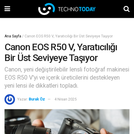
Ana Sayfa
/
Canon EOS R50 V, Yaratıcılığı Bir Üst Seviyeye Taşıyor
Canon EOS R50 V, Yaratıcılığı
Bir Üst Seviyeye Taşıyor
Canon, yeni değiştirilebilir lensli fotoğraf makinesi
EOS R50 V'yi ve içerik üreticilerini destekleyen
yeni lensi ile dikkatleri topladı.
Yazar:
Burak Öz
4 Nisan 2025