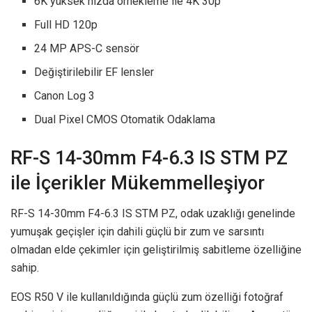
6K yüksek hızda örnekleme ile 4K 30p
Full HD 120p
24 MP APS-C sensör
Değiştirilebilir EF lensler
Canon Log 3
Dual Pixel CMOS Otomatik Odaklama
RF-S 14-30mm F4-6.3 IS STM PZ
ile İçerikler Mükemmelleşiyor
RF-S 14-30mm F4-6.3 IS STM PZ, odak uzaklığı genelinde
yumuşak geçişler için dahili güçlü bir zum ve sarsıntı
olmadan elde çekimler için geliştirilmiş sabitleme özelliğine
sahip.
EOS R50 V ile kullanıldığında güçlü zum özelliği fotoğraf