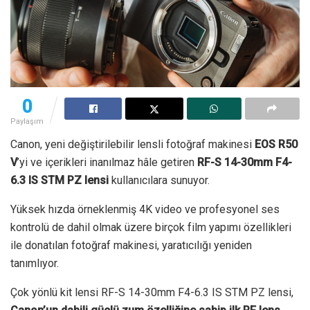
0
Paylaşım
Canon, yeni değiştirilebilir lensli fotoğraf makinesi
EOS R50
V
’yi ve içerikleri inanılmaz hâle getiren
RF-S 14-30mm F4-
6.3 IS STM PZ lensi
kullanıcılara sunuyor.
Yüksek hızda örneklenmiş 4K video ve profesyonel ses
kontrolü de dahil olmak üzere birçok film yapımı özellikleri
ile donatılan fotoğraf makinesi, yaratıcılığı yeniden
tanımlıyor.
Çok yönlü kit lensi RF-S 14-30mm F4-6.3 IS STM PZ lensi,