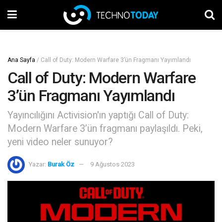
Ana Sayfa
/
Call of Duty: Modern Warfare 3’ün Fragmanı Yayımlandı
Call of Duty: Modern Warfare
3’ün Fragmanı Yayımlandı
Yayıncılığını Activision'ın yaptığı Call of Duty:
Modern Warfare 3’ün fragmanı paylaşıldı. Peki,
yeni video neler sunuyor?
Yazar:
Burak Öz
9 Ağustos 2023