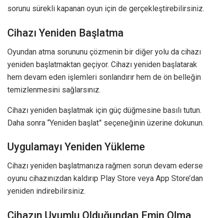
sorunu sürekli kapanan oyun için de gerçekleştirebilirsiniz.
Cihazı Yeniden Başlatma
Oyundan atma sorununu çözmenin bir diğer yolu da cihazı
yeniden başlatmaktan geçiyor. Cihazı yeniden başlatarak
hem devam eden işlemleri sonlandırır hem de ön belleğin
temizlenmesini sağlarsınız.
Cihazı yeniden başlatmak için güç düğmesine basılı tutun.
Daha sonra “Yeniden başlat” seçeneğinin üzerine dokunun.
Uygulamayı Yeniden Yükleme
Cihazı yeniden başlatmanıza rağmen sorun devam ederse
oyunu cihazınızdan kaldırıp Play Store veya App Store’dan
yeniden indirebilirsiniz.
Cihazın Uyumlu Olduğundan Emin Olma