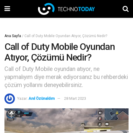
Ana Sayfa
/
Call of Duty Mobile Oyundan Atıyor, Çözümü Nedir?
Call of Duty Mobile Oyundan
Atıyor, Çözümü Nedir?
Call of Duty Mobile oyundan atıyor, ne
yapmalıyım diye merak ediyorsanız bu rehberdeki
çözüm yollarını deneyebilirsiniz.
Yazar:
Anıl Özünaldım
28 Mart 2023