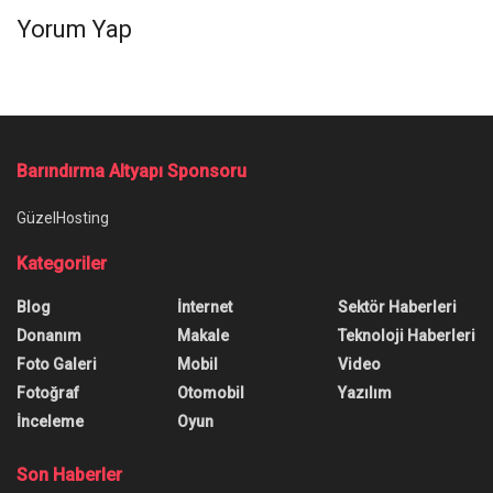
Yorum Yap
Barındırma Altyapı Sponsoru
GüzelHosting
Kategoriler
Blog
İnternet
Sektör Haberleri
Donanım
Makale
Teknoloji Haberleri
Foto Galeri
Mobil
Video
Fotoğraf
Otomobil
Yazılım
İnceleme
Oyun
Son Haberler