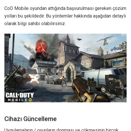
CoD Mobile oyundan attığında başvurulması gereken çözüm
yolları bu şekildedir. Bu yöntemler hakkında aşağıdan detaylı
olarak bilgi sahibi olabilirsiniz.
Cihazı Güncelleme
Uygulamaların / oyunların donması ve çökmesinin birçok