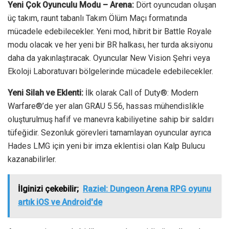
Yeni Çok Oyunculu Modu – Arena:
Dört oyuncudan oluşan
üç takım, raunt tabanlı Takım Ölüm Maçı formatında
mücadele edebilecekler. Yeni mod, hibrit bir Battle Royale
modu olacak ve her yeni bir BR halkası, her turda aksiyonu
daha da yakınlaştıracak. Oyuncular New Vision Şehri veya
Ekoloji Laboratuvarı bölgelerinde mücadele edebilecekler.
Yeni Silah ve Eklenti:
İlk olarak Call of Duty®: Modern
Warfare®’de yer alan GRAU 5.56, hassas mühendislikle
oluşturulmuş hafif ve manevra kabiliyetine sahip bir saldırı
tüfeğidir. Sezonluk görevleri tamamlayan oyuncular ayrıca
Hades LMG için yeni bir imza eklentisi olan Kalp Bulucu
kazanabilirler.
İlginizi çekebilir;
Raziel: Dungeon Arena RPG oyunu
artık iOS ve Android'de