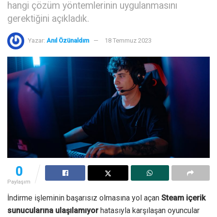
hangi çözüm yöntemlerinin uygulanmasını
gerektiğini açıkladık.
Yazar:
Anıl Özünaldım
18 Temmuz 2023
0
Paylaşım
İndirme işleminin başarısız olmasına yol açan
Steam içerik
sunucularına ulaşılamıyor
hatasıyla karşılaşan oyuncular