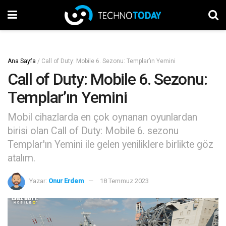
Ana Sayfa
/
Call of Duty: Mobile 6. Sezonu: Templar’ın Yemini
Call of Duty: Mobile 6. Sezonu:
Templar’ın Yemini
Mobil cihazlarda en çok oynanan oyunlardan
birisi olan Call of Duty: Mobile 6. sezonu
Templar'ın Yemini ile gelen yeniliklere birlikte göz
atalım.
Yazar:
Onur Erdem
18 Temmuz 2023