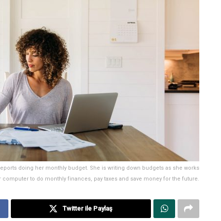
 reports doing her monthly budget. She is writing down budgets as she works
 computer to do monthly finances, pay taxes and save money for the future.
Twitter ile Paylaş