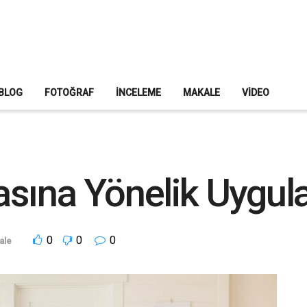
BLOG
FOTOĞRAF
İNCELEME
MAKALE
VIDEO
sına Yönelik Uygul
0
0
0
ale