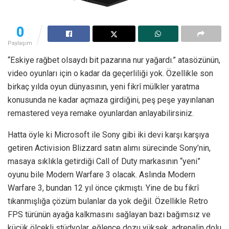
0
Paylaşım
“Eskiye rağbet olsaydı bit pazarına nur yağardı.” atasözünün,
video oyunları için o kadar da geçerliliği yok. Özellikle son
birkaç yılda oyun dünyasının, yeni fikrî mülkler yaratma
konusunda ne kadar açmaza girdiğini, peş peşe yayınlanan
remastered veya remake oyunlardan anlayabilirsiniz.
Hatta öyle ki Microsoft ile Sony gibi iki devi karşı karşıya
getiren Activision Blizzard satın alımı sürecinde Sony’nin,
masaya sıklıkla getirdiği Call of Duty markasının “yeni”
oyunu bile Modern Warfare 3 olacak. Aslında Modern
Warfare 3, bundan 12 yıl önce çıkmıştı. Yine de bu fikrî
tıkanmışlığa çözüm bulanlar da yok değil. Özellikle Retro
FPS türünün ayağa kalkmasını sağlayan bazı bağımsız ve
küçük ölçekli stüdyolar, eğlence dozu yüksek, adrenalin dolu