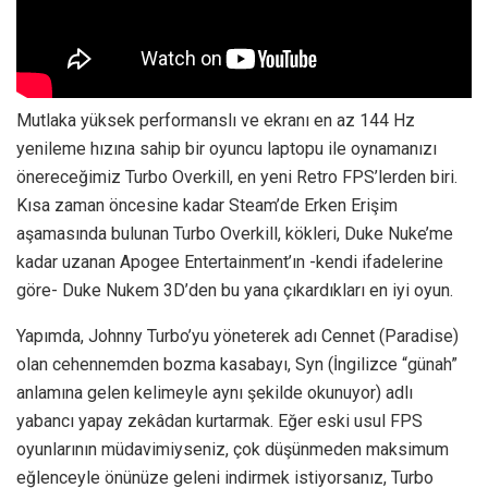
Mutlaka yüksek performanslı ve ekranı en az 144 Hz
yenileme hızına sahip bir oyuncu laptopu ile oynamanızı
önereceğimiz Turbo Overkill, en yeni Retro FPS’lerden biri.
Kısa zaman öncesine kadar Steam’de Erken Erişim
aşamasında bulunan Turbo Overkill, kökleri, Duke Nuke’me
kadar uzanan Apogee Entertainment’ın -kendi ifadelerine
göre- Duke Nukem 3D’den bu yana çıkardıkları en iyi oyun.
Yapımda, Johnny Turbo’yu yöneterek adı Cennet (Paradise)
olan cehennemden bozma kasabayı, Syn (İngilizce “günah”
anlamına gelen kelimeyle aynı şekilde okunuyor) adlı
yabancı yapay zekâdan kurtarmak. Eğer eski usul FPS
oyunlarının müdavimiyseniz, çok düşünmeden maksimum
eğlenceyle önünüze geleni indirmek istiyorsanız, Turbo