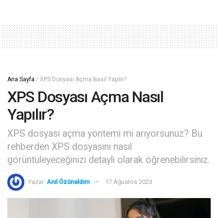
Ana Sayfa
/
XPS Dosyası Açma Nasıl Yapılır?
XPS Dosyası Açma Nasıl
Yapılır?
XPS dosyası açma yöntemi mi arıyorsunuz? Bu
rehberden XPS dosyasını nasıl
görüntüleyeceğinizi detaylı olarak öğrenebilirsiniz.
Yazar:
Anıl Özünaldım
17 Ağustos 2023