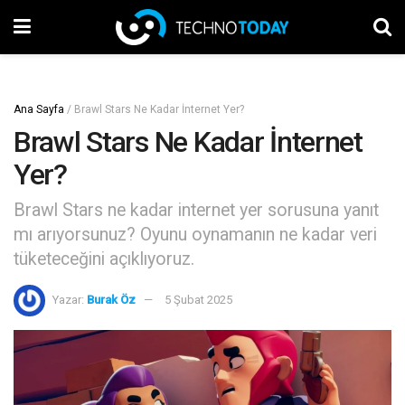
Ana Sayfa
/
Brawl Stars Ne Kadar İnternet Yer?
Brawl Stars Ne Kadar İnternet
Yer?
Brawl Stars ne kadar internet yer sorusuna yanıt
mı arıyorsunuz? Oyunu oynamanın ne kadar veri
tüketeceğini açıklıyoruz.
Yazar:
Burak Öz
5 Şubat 2025