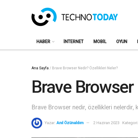
HABER
İNTERNET
MOBIL
OYUN
Ana Sayfa
/
Brave Browser Nedir? Özellikleri Neler?
Brave Browser N
Brave Browser nedir, özellikleri nelerdir, k
Yazar:
Anıl Özünaldım
2 Haziran 2023
Kategori