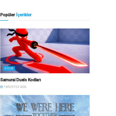
Popüler
İçerikler
OYUN
Samurai Duels Kodları
7 AĞUSTOS 2026