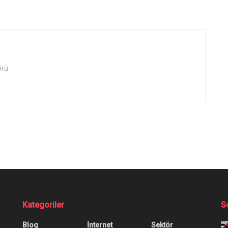
örü
rler)