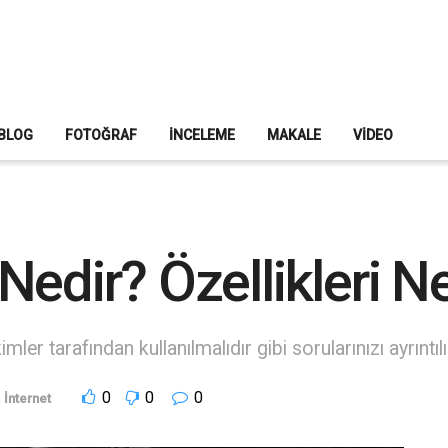
BLOG
FOTOĞRAF
İNCELEME
MAKALE
VIDEO
edir? Özellikleri Ne
imler tarafından kullanılmalıdır gibi sorularınızı ayrıntı
0
0
0
:
İnternet