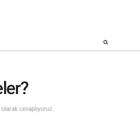
ler?
lı olarak cevaplıyoruz.