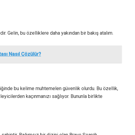
dir. Gelin, bu özelliklere daha yakından bir bakış atalım.
tası Nasıl Çözülür?
tiğinde bu kelime muhtemelen güvenlik olurdu. Bu özellik,
zleyicilerden kaçınmanızı sağlıyor. Bununla birlikte
sahiptir. Bağımsız bir dizini olan Brave Search,