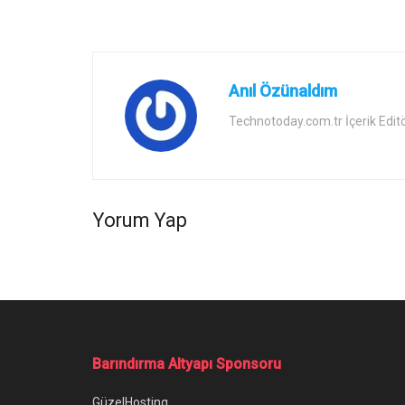
Anıl Özünaldım
Technotoday.com.tr İçerik Edit
Yorum Yap
Ana Sayfa
/
YouTube Kanal Fikirleri (Para Kazandıran Özgün Fiki