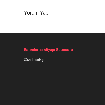
Yorum Yap
Ana Sayfa
/
WhatsApp Profiline Bakanlar Nasıl Görülür?
WhatsApp Profi
WhatsApp profiline bakanlar nasıl görülür
Yazar:
Anıl Özünaldım
16 Şubat 2023
Kategori: