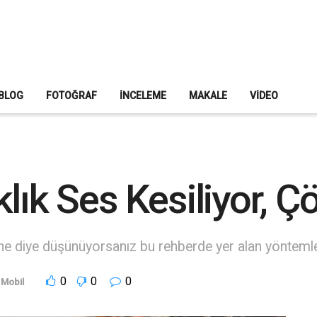
BLOG
FOTOĞRAF
İNCELEME
MAKALE
VIDEO
klık Ses Kesiliyor, 
 ne diye düşünüyorsanız bu rehberde yer alan yönteml
0
0
0
Mobil