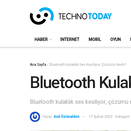
HABER
İNTERNET
MOBIL
OYUN
Ana Sayfa
/
Bluetooth Kulaklık Ses Kesiliyor, Çözümü Nedir?
Bluetooth Kula
Bluetooth kulaklık ses kesiliyor, çözümü
Yazar:
Anıl Özünaldım
17 Şubat 2023
Kategori: