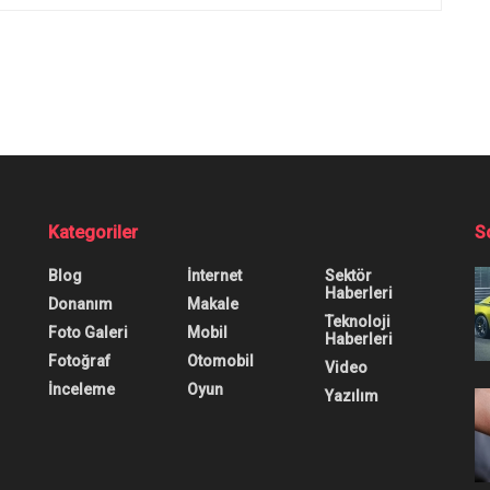
line Bakanlar Nasıl
 diye merak ediyorsanız rehberi inceleyin, birkaç san
0
0
0
Mobil