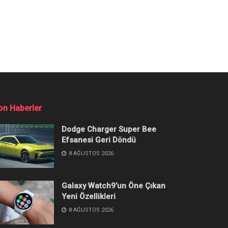
 Görülür?
iyede içinde konuya hâkim olun.