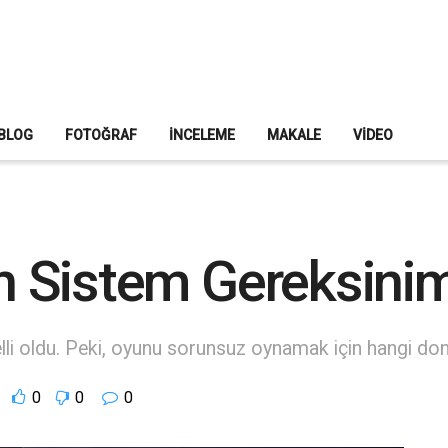
BLOG
FOTOĞRAF
İNCELEME
MAKALE
VIDEO
ın Sistem Gereksinim
belli oldu. Peki, oyunu sorunsuz oynamak için hangi 
0
0
0