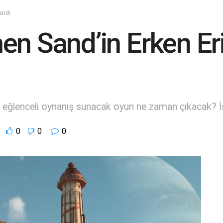
andı
en Sand’in Erken Eri
ki, eğlenceli oynanış sunacak oyun ne zaman çıkacak? İ
0
0
0