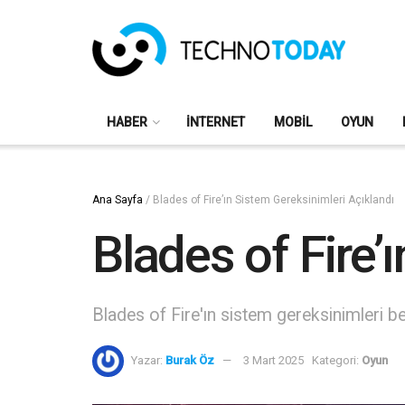
HABER
İNTERNET
MOBIL
OYUN
Ana Sayfa
/
Blades of Fire’ın Sistem Gereksinimleri Açıklandı
Blades of Fire’
Blades of Fire'ın sistem gereksinimleri 
Yazar:
Burak Öz
3 Mart 2025
Kategori:
Oyun