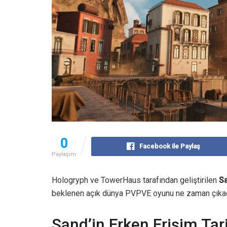
0
Facebook ile Paylaş
Paylaşım
Hologryph ve TowerHaus tarafından geliştirilen
Sa
beklenen açık dünya PVPVE oyunu ne zaman çıka
Sand’in Erken Erişim Tar