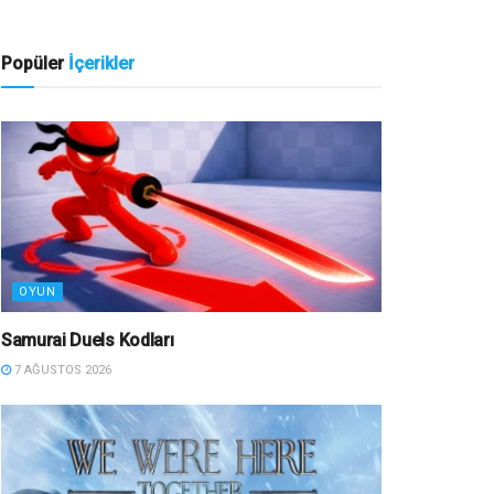
Popüler
İçerikler
OYUN
Samurai Duels Kodları
7 AĞUSTOS 2026