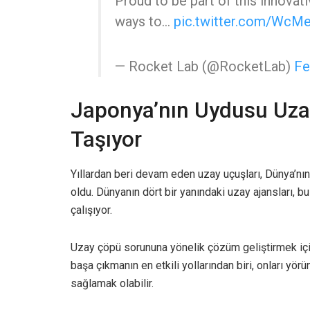
Proud to be part of this innovat
ways to…
pic.twitter.com/Wc
— Rocket Lab (@RocketLab)
Fe
Japonya’nın Uydusu Uza
Taşıyor
Yıllardan beri devam eden uzay uçuşları, Dünya’n
oldu. Dünyanın dört bir yanındaki uzay ajansları, b
çalışıyor.
Uzay çöpü sorununa yönelik çözüm geliştirmek için 
başa çıkmanın en etkili yollarından biri, onları 
sağlamak olabilir.