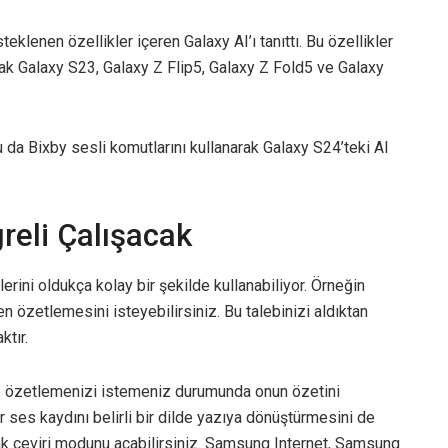
klenen özellikler içeren Galaxy AI’ı tanıttı. Bu özellikler
k Galaxy S23, Galaxy Z Flip5, Galaxy Z Fold5 ve Galaxy
u da Bixby sesli komutlarını kullanarak Galaxy S24’teki AI
greli Çalışacak
lerini oldukça kolay bir şekilde kullanabiliyor. Örneğin
özetlemesini isteyebilirsiniz. Bu talebinizi aldıktan
ktır.
çip özetlemenizi istemeniz durumunda onun özetini
r ses kaydını belirli bir dilde yazıya dönüştürmesini de
rak çeviri modunu açabilirsiniz. Samsung Internet, Samsung