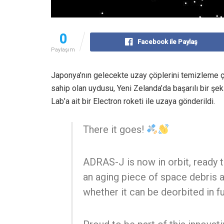
0
Facebook ile Paylaş
Paylaşım
Japonya’nın gelecekte uzay çöplerini temizleme ça
sahip olan uydusu, Yeni Zelanda’da başarılı bir şek
Lab’a ait bir Electron roketi ile uzaya gönderildi.
There it goes!
ADRAS-J is now in orbit, ready t
an aging piece of space debris 
whether it can be deorbited in fu