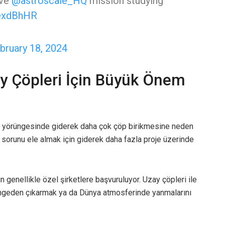
ive
@astroscale_HQ
mission studying
MexdBhHR
bruary 18, 2024
y Çöpleri İçin Büyük Önem
ın yörüngesinde giderek daha çok çöp birikmesine neden
u sorunu ele almak için giderek daha fazla proje üzerinde
genellikle özel şirketlere başvuruluyor. Uzay çöpleri ile
yörüngeden çıkarmak ya da Dünya atmosferinde yanmalarını