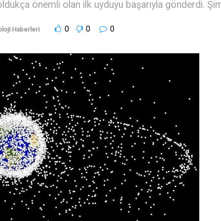
ldukça önemli olan ilk uyduyu başarıyla gönderdi. Şim
0
0
0
loji Haberleri