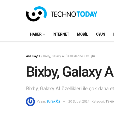
HABER
İNTERNET
MOBIL
OYUN
Ana Sayfa
/
Bixby, Galaxy AI Özelliklerine Kavuştu
Bixby, Galaxy A
Bixby, Galaxy AI özellikleri ile çok daha 
Yazar:
Burak Öz
20 Şubat 2024
Kategori:
Tekno