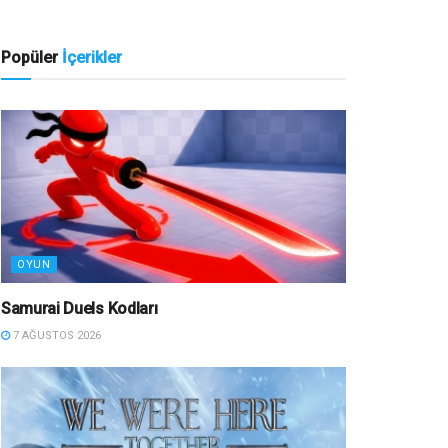
Popüler
İçerikler
OYUN
Samurai Duels Kodları
7 AĞUSTOS 2026