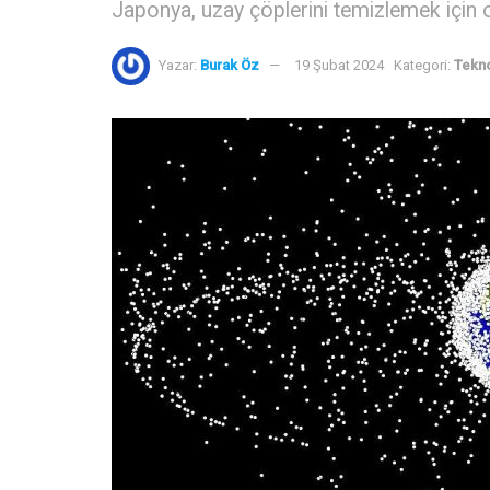
Japonya, uzay çöplerini temizlemek için o
Yazar:
Burak Öz
19 Şubat 2024
Kategori:
Tekno