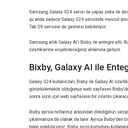
Samsung, Galaxy S24 serisi ile yapay zeka ile deste
şu anda sadece Galaxy S24 serisinde mevcut anca
Tab S9 serisine de gelmesi bekleniyor.
Samsung artık Galaxy AI’ı Bixby ile entegre etti. B
özelliklerine erişebileceğiniz anlamına geliyor.
Bixby, Galaxy AI ile Ente
Galaxy S24 kullanıcıları, Bixby ile Galaxy AI özellik
görüntülemekte olduğunuz web sayfasını Bixby’den 
sonra sizin için web sayfasının bir özetini çıkaraca
Bixby ayrıca notlarınız arasından dilediğinizi se
çıkarmanıza da olanak da tanır. Ayrıca Bixby’den bi
talep edebilirsiniz. Bixby sesli komutunu kullana