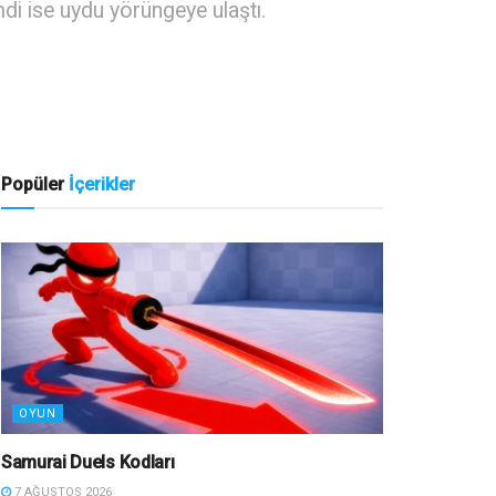
di ise uydu yörüngeye ulaştı.
Popüler
İçerikler
OYUN
Samurai Duels Kodları
7 AĞUSTOS 2026