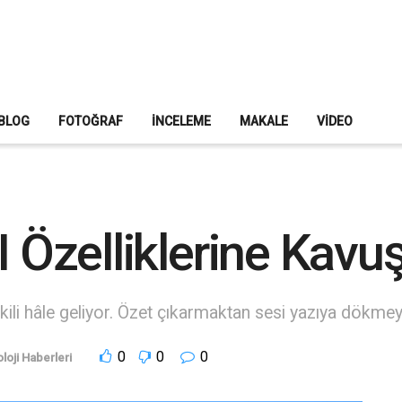
BLOG
FOTOĞRAF
İNCELEME
MAKALE
VIDEO
I Özelliklerine Kavu
etkili hâle geliyor. Özet çıkarmaktan sesi yazıya dökme
0
0
0
loji Haberleri