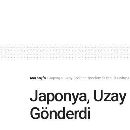
Ana Sayfa
/
Japonya, Uzay Çöplerini İncelemek İçin İlk Uyduyu
Japonya, Uzay 
Gönderdi