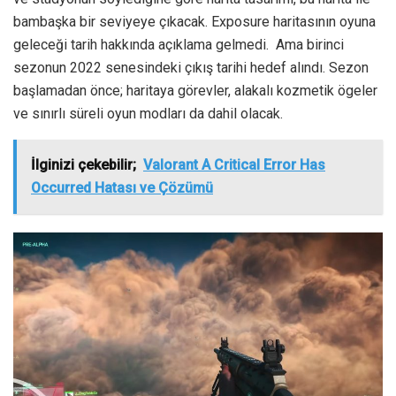
bambaşka bir seviyeye çıkacak. Exposure haritasının oyuna
geleceği tarih hakkında açıklama gelmedi. Ama birinci
sezonun 2022 senesindeki çıkış tarihi hedef alındı. Sezon
başlamadan önce; haritaya görevler, alakalı kozmetik ögeler
ve sınırlı süreli oyun modları da dahil olacak.
İlginizi çekebilir;
Valorant A Critical Error Has
Occurred Hatası ve Çözümü