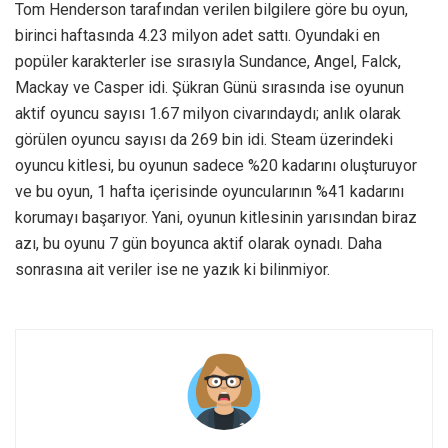
Tom Henderson tarafından verilen bilgilere göre bu oyun,
birinci haftasında 4.23 milyon adet sattı. Oyundaki en
popüler karakterler ise sırasıyla Sundance, Angel, Falck,
Mackay ve Casper idi. Şükran Günü sırasında ise oyunun
aktif oyuncu sayısı 1.67 milyon civarındaydı; anlık olarak
görülen oyuncu sayısı da 269 bin idi. Steam üzerindeki
oyuncu kitlesi, bu oyunun sadece %20 kadarını oluşturuyor
ve bu oyun, 1 hafta içerisinde oyuncularının %41 kadarını
korumayı başarıyor. Yani, oyunun kitlesinin yarısından biraz
azı, bu oyunu 7 gün boyunca aktif olarak oynadı. Daha
sonrasına ait veriler ise ne yazık ki bilinmiyor.