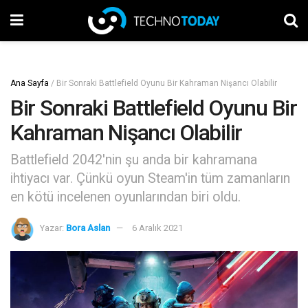
Ana Sayfa
/
Bir Sonraki Battlefield Oyunu Bir Kahraman Nişancı Olabilir
Bir Sonraki Battlefield Oyunu Bir
Kahraman Nişancı Olabilir
Battlefield 2042'nin şu anda bir kahramana
ihtiyacı var. Çünkü oyun Steam'in tüm zamanların
en kötü incelenen oyunlarından biri oldu.
Yazar:
Bora Aslan
6 Aralık 2021