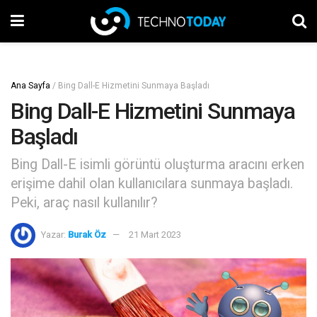
Ana Sayfa
/
Bing Dall-E Hizmetini Sunmaya Başladı
Bing Dall-E Hizmetini Sunmaya
Başladı
Bing Dall-E isimli görüntü oluşturma aracını erken
erişime dahil olan kullanıcılara sunmaya başladı.
Peki, araç nasıl kullanılır?
Yazar:
Burak Öz
21 Mart 2023