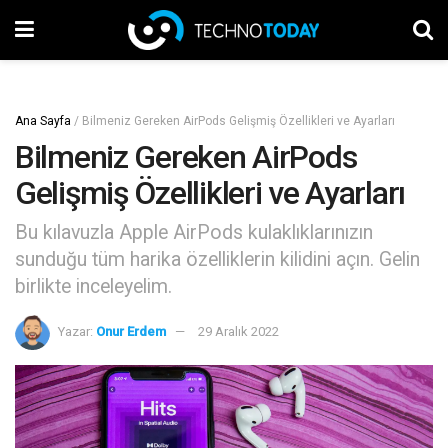
Ana Sayfa
/
Bilmeniz Gereken AirPods Gelişmiş Özellikleri ve Ayarları
Bilmeniz Gereken AirPods
Gelişmiş Özellikleri ve Ayarları
Bu kılavuzla Apple AirPods kulaklıklarınızın
sunduğu tüm harika özelliklerin kilidini açın. Gelin
birlikte inceleyelim.
Yazar:
Onur Erdem
29 Aralık 2022