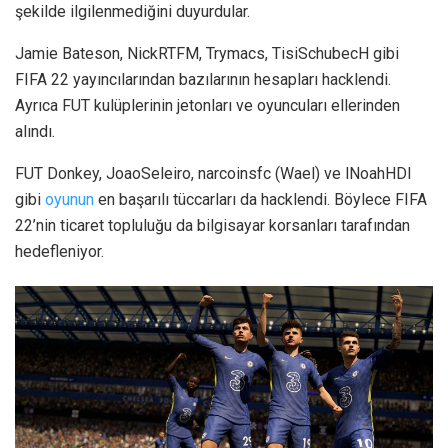
şekilde ilgilenmediğini duyurdular.
Jamie Bateson, NickRTFM, Trymacs, TisiSchubecH gibi
FIFA 22 yayıncılarından bazılarının hesapları hacklendi.
Ayrıca FUT kulüplerinin jetonları ve oyuncuları ellerinden
alındı.
FUT Donkey, JoaoSeleiro, narcoinsfc (Wael) ve lNoahHDl
gibi
oyunun
en başarılı tüccarları da hacklendi. Böylece FIFA
22’nin ticaret topluluğu da bilgisayar korsanları tarafından
hedefleniyor.