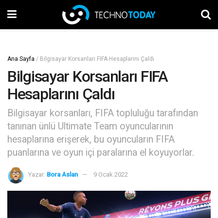
Ana Sayfa
/
Bilgisayar Korsanları FIFA Hesaplarını Çaldı
Bilgisayar Korsanları FIFA
Hesaplarını Çaldı
Bilgisayar korsanları, FIFA topluluğu tarafından
tanınan ünlü Ultimate Team oyuncularının
hesaplarına erişerek, bu oyuncuların FIFA
puanlarına ve oyun içi paralarına el koyuyorlar.
Yazar:
Bora Aslan
9 Ocak 2022