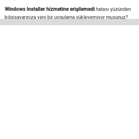
Windows Installer hizmetine erişilemedi
hatası yüzünden
bilgisayarınıza yeni bir uygulama yükleyemiyor musunuz?
Aslına bakılacak olursa bu sorunla çok sayıda Windows
kullanıcısı karşılaşıyor ve sorunun birden fazla nedeni var.
Bu nedenle sorunu gidermek için uygulanacak yöntemler
sorunun kaynağına bağlı olarak değişiklik gösterebilir.
Örneğin bir Windows kullanıcısı izin ile ilgili sorun
yaşadığından bu hatayı görüntülerken bir başkası Windows
Installer hizmetinden kaynaklı bir sorundan ötürü uygulama
yükleyemez. Dolayısıyla bu iki kullanıcının takip edeceği
adımlar farklılık gösterir.
Siz de sorunun kaynağını belirlemek için aşağıda yer alan
çözüm yollarına başvurabilirsiniz. Bu yöntemler, sorununuzu
ortadan kaldıracaktır.