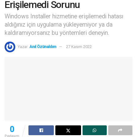
Erişilemedi Sorunu
Windows Installer hizmetine erişilemedi hatası
aldığınız için uygulama yükleyemiyor ya da
kaldıramıyorsanız bu yöntemleri deneyin.
Yazar:
Anıl Özünaldım
27 Kasım 2022
0
Paylaşım