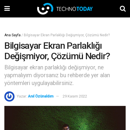
Ana Sayfa
/
Bilgisayar Ekran Parlaklığı Değişmiyor, Çözümü Nedir?
Bilgisayar Ekran Parlaklığı
Değişmiyor, Çözümü Nedir?
Bilgisayar ekran parlaklığı değişmiyor, ne
yapmalıyım diyorsanız bu rehberde yer alan
yöntemleri uygulayabilirsiniz.
Yazar:
Anıl Özünaldım
29 Kasım 2022