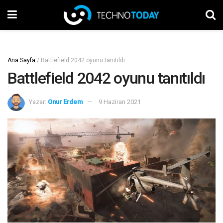
Ana Sayfa
/
Battlefield 2042 oyunu tanıtıldı
Battlefield 2042 oyunu tanıtıldı
Yazar:
Onur Erdem
9 Haziran 2021