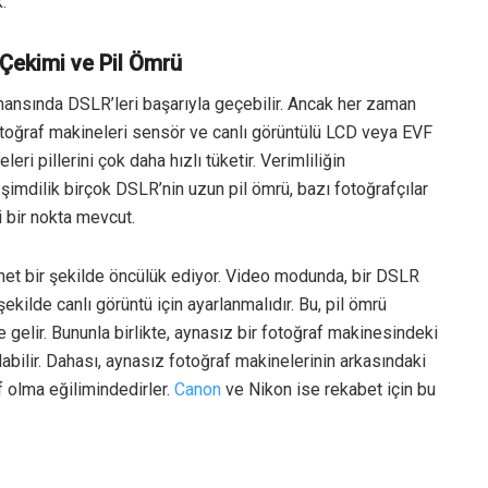
.
 Çekimi ve Pil Ömrü
ansında DSLR’leri başarıyla geçebilir. Ancak her zaman
fotoğraf makineleri sensör ve canlı görüntülü LCD veya EVF
eri pillerini çok daha hızlı tüketir. Verimliliğin
 şimdilik birçok DSLR’nin uzun pil ömrü, bazı fotoğrafçılar
i bir nokta mevcut.
net bir şekilde öncülük ediyor. Video modunda, bir DSLR
ekilde canlı görüntü için ayarlanmalıdır. Bu, pil ömrü
e gelir. Bununla birlikte, aynasız bir fotoğraf makinesindeki
abilir. Dahası, aynasız fotoğraf makinelerinin arkasındaki
f olma eğilimindedirler.
Canon
ve Nikon ise rekabet için bu