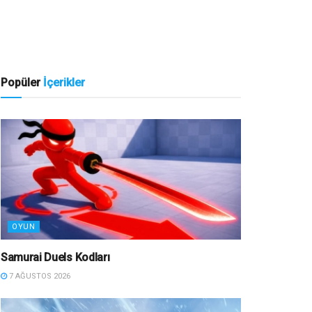
Popüler
İçerikler
OYUN
Samurai Duels Kodları
7 AĞUSTOS 2026