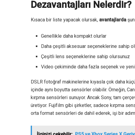
Dezavantajları Nelerdir?
Kısaca bir liste yapacak olursak,
avantajlarda
şunl
Genellikle daha kompakt olurlar
Daha çeşitli aksesuar seçeneklerine sahip o
Çeşitli lens seçeneklerine sahip olursunuz
Video çekiminde daha fazla seçenek ve yeni
DSLR fotoğraf makinelerine kıyasla çok daha küçü
içinde aynı boyutta sensörler olabilir. Örneğin, 
kırpma sensörleri sunuyor. Ancak Sony, tam çerçe
üretiyor. Fujifilm gibi şirketler, sadece kırpma s
orta format sensörleri de dahil ederek, işi bir adım
İlginizi çekebilir;
PS5 ve Xbox Series X Geriy