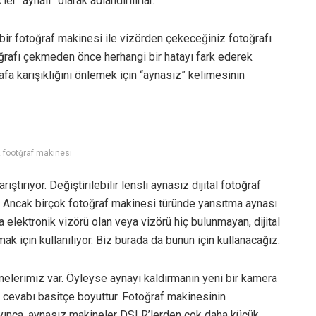
r “aynalı” olarak adlandırılırlar.
bir fotoğraf makinesi ile vizörden çekeceğiniz fotoğrafı
rafı çekmeden önce herhangi bir hatayı fark ederek
a karışıklığını önlemek için “aynasız” kelimesinin
 footğraf makinesi
ştırıyor. Değiştirilebilir lensli aynasız dijital fotoğraf
i. Ancak birçok fotoğraf makinesi türünde yansıtma aynası
a elektronik vizörü olan veya vizörü hiç bulunmayan, dijital
mak için kullanılıyor. Biz burada da bunun için kullanacağız.
nelerimiz var. Öyleyse aynayı kaldırmanın yeni bir kamera
 cevabı basitçe boyuttur. Fotoğraf makinesinin
ınca, aynasız makineler DSLR’lerden çok daha küçük