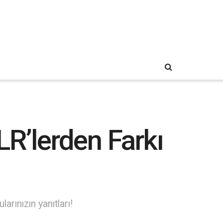
LR’lerden Farkı
rınızın yanıtları!