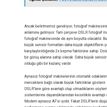
Ancak belirtmemiz gerekiyor; fotoğraf makinesini
anlamına gelmiyor. Tam çerçeve DSLR fotoğraf mak
fotoğraf makinesinde de aynı boyutta olacaktır. Bu
küçük sensör formatları daha küçük objektiflerin ya
karşılaştırıldığında 2x kırpma faktörüne sahip. Do
bir görüş alanına sahip olacak. Daha büyük sensörl
olduğu gibi bir kazanç vardır.
Aynasız fotoğraf makinelerinin otomatik odaklanma 
merceklere bağlı olarak büyük farklılıklar gösterir
DSLR’lere göre avantajlı olup olmadıklarını söylem
sistemlerine dayandıklarından kesinlikle avantajlı 
Modern aynasız AF’si iyidir. Fakat DSLR’lerin düşük