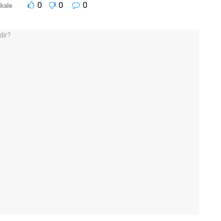
0
0
0
kale