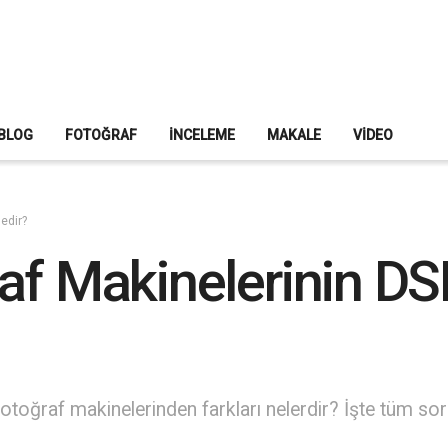
BLOG
FOTOĞRAF
İNCELEME
MAKALE
VIDEO
edir?
af Makinelerinin DS
oğraf makinelerinden farkları nelerdir? İşte tüm sorula