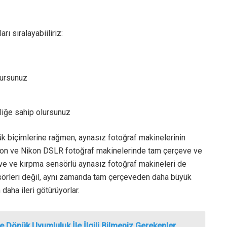
arı sıralayabiiliriz:
lursunuz
liğe sahip olursunuz
k biçimlerine rağmen, aynasız fotoğraf makinelerinin
Canon ve Nikon DSLR fotoğraf makinelerinde tam çerçeve ve
ve ve kırpma sensörlü aynasız fotoğraf makineleri de
ensörleri değil, aynı zamanda tam çerçeveden daha büyük
 daha ileri götürüyorlar.
e Dönük Uyumluluk İle İlgili Bilmeniz Gerekenler