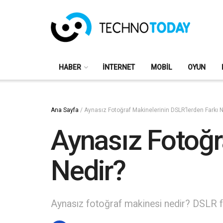
HABER
İNTERNET
MOBIL
OYUN
Ana Sayfa
/
Aynasız Fotoğraf Makinelerinin DSLR’lerden Farkı N
Aynasız Fotoğr
Nedir?
Aynasız fotoğraf makinesi nedir? DSLR fot