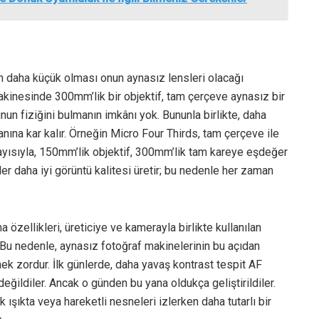
n daha küçük olması onun aynasız lensleri olacağı
inesinde 300mm’lik bir objektif, tam çerçeve aynasız bir
nun fiziğini bulmanın imkânı yok. Bununla birlikte, daha
nına kar kalır. Örneğin Micro Four Thirds, tam çerçeve ile
layısıyla, 150mm’lik objektif, 300mm’lik tam kareye eşdeğer
er daha iyi görüntü kalitesi üretir; bu nedenle her zaman
özellikleri, üreticiye ve kamerayla birlikte kullanılan
. Bu nedenle, aynasız fotoğraf makinelerinin bu açıdan
ek zordur. İlk günlerde, daha yavaş kontrast tespit AF
değildiler. Ancak o günden bu yana oldukça geliştirildiler.
 ışıkta veya hareketli nesneleri izlerken daha tutarlı bir