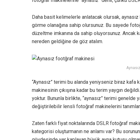
fotoğraf makinelerine “aynasız” denir, çünkü DSLR’le
Daha basit kelimelerle anlatacak olursak, aynasız 
görme olanağına sahip olursunuz. Bu sayede fotoğ
düzeltme imkanına da sahip oluyorsunuz. Ancak kaf
nereden geldiğine de göz atalım.
Aynasız
“Aynasız” terimi bu alanda yeniyseniz biraz kafa karı
makinesinin çıkışına kadar bu terim yaygın değild
yoktur. Bununla birlikte, “aynasız” terimi genelde y
değiştirilebilir lensli fotoğraf makinelerini tanımla
Zaten farklı fiyat noktalarında DSLR fotoğraf maki
kategorisi oluşturmanın ne anlamı var? Bu sorunun
gövdesinde yer kaplayan büyük ayna kutusu olmay