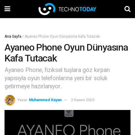
Ana Sayfa
/
Ayaneo Phone Oyun Dünyasına Kafa Tutacak
Ayaneo Phone Oyun Dünyasına
Kafa Tutacak
Ayaneo Phone, fiziksel tuşlara göz kırpan
yapısıyla oyun telefonlarına yeni bir soluk
getirmeye hazırlanıyor.
Yazar:
Muhammed Kayan
2 Kasım 2025