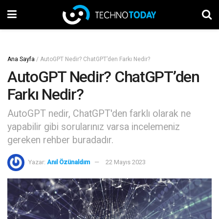
Ana Sayfa
/
AutoGPT Nedir? ChatGPT’den Farkı Nedir?
AutoGPT Nedir? ChatGPT’den
Farkı Nedir?
AutoGPT nedir, ChatGPT'den farklı olarak ne
yapabilir gibi sorularınız varsa incelemeniz
gereken rehber buradadır.
Yazar:
Anıl Özünaldım
22 Mayıs 2023