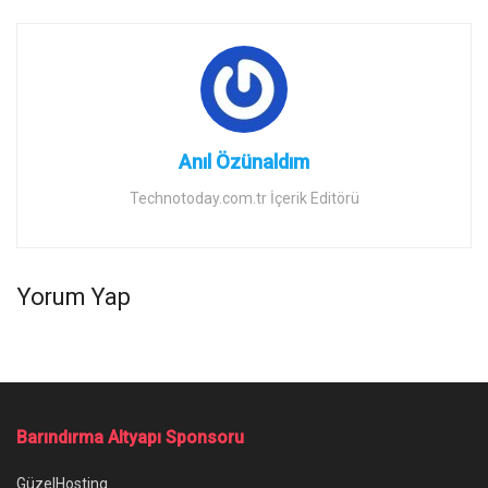
Anıl Özünaldım
Technotoday.com.tr İçerik Editörü
Yorum Yap
Barındırma Altyapı Sponsoru
GüzelHosting