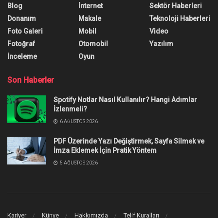
Blog
İnternet
Sektör Haberleri
Donanım
Makale
Teknoloji Haberleri
Foto Galeri
Mobil
Video
Fotoğraf
Otomobil
Yazılım
İnceleme
Oyun
Son Haberler
Spotify Notlar Nasıl Kullanılır? Hangi Adımlar
İzlenmeli?
6 AĞUSTOS 2026
PDF Üzerinde Yazı Değiştirmek, Sayfa Silmek ve
İmza Eklemek İçin Pratik Yöntem
5 AĞUSTOS 2026
Kariyer
Künye
Hakkımızda
Telif Kuralları