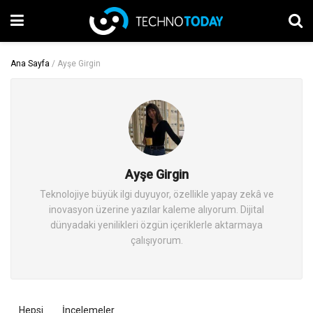
Ana Sayfa
/
Ayşe Girgin
Ayşe Girgin
Teknolojiye büyük ilgi duyuyor, özellikle yapay zekâ ve
inovasyon üzerine yazılar kaleme alıyorum. Dijital
dünyadaki yenilikleri özgün içeriklerle aktarmaya
çalışıyorum.
Hepsi
İncelemeler