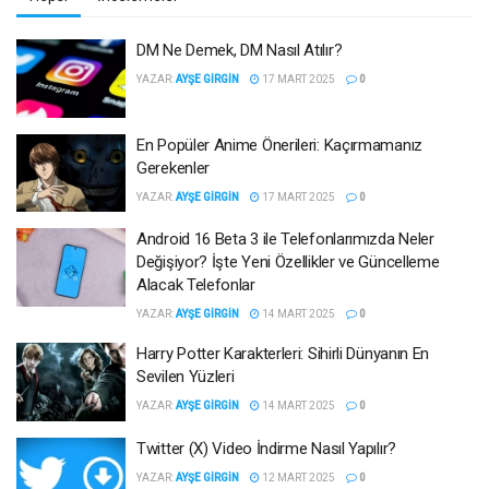
DM Ne Demek, DM Nasıl Atılır?
YAZAR:
AYŞE GIRGIN
17 MART 2025
0
En Popüler Anime Önerileri: Kaçırmamanız
Gerekenler
YAZAR:
AYŞE GIRGIN
17 MART 2025
0
Android 16 Beta 3 ile Telefonlarımızda Neler
Değişiyor? İşte Yeni Özellikler ve Güncelleme
Alacak Telefonlar
YAZAR:
AYŞE GIRGIN
14 MART 2025
0
Harry Potter Karakterleri: Sihirli Dünyanın En
Sevilen Yüzleri
YAZAR:
AYŞE GIRGIN
14 MART 2025
0
Twitter (X) Video İndirme Nasıl Yapılır?
YAZAR:
AYŞE GIRGIN
12 MART 2025
0