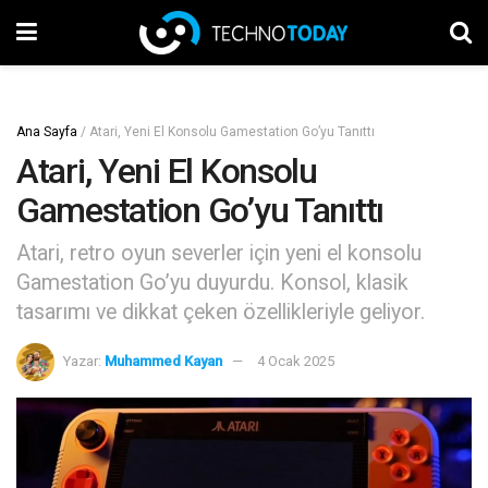
Ana Sayfa
/
Atari, Yeni El Konsolu Gamestation Go’yu Tanıttı
Atari, Yeni El Konsolu
Gamestation Go’yu Tanıttı
Atari, retro oyun severler için yeni el konsolu
Gamestation Go’yu duyurdu. Konsol, klasik
tasarımı ve dikkat çeken özellikleriyle geliyor.
Yazar:
Muhammed Kayan
4 Ocak 2025