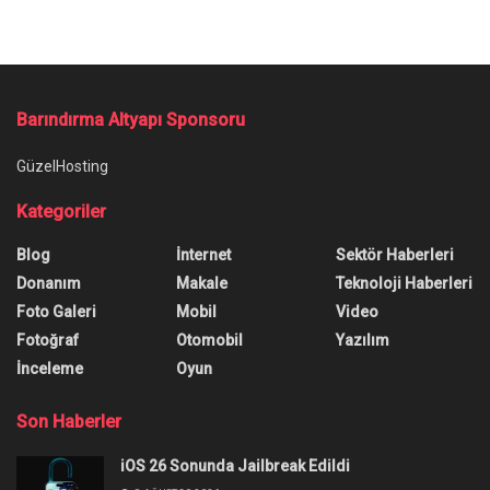
Ana Sayfa
/
Half-Life 3, 2025’te Gelebilir: Yeni Gelişme Heyecanlandırdı
Half-Life 3, 2025’te Gelebilir:
Yeni Gelişme Heyecanlandırdı
Half-Life 3, 2025 yılının ilerleyen aylarında
duyurulabilir. Seslendirme sanatçısı dikkate değer
bir paylaşımda bulundu.
Yazar:
Burak Öz
3 Ocak 2025