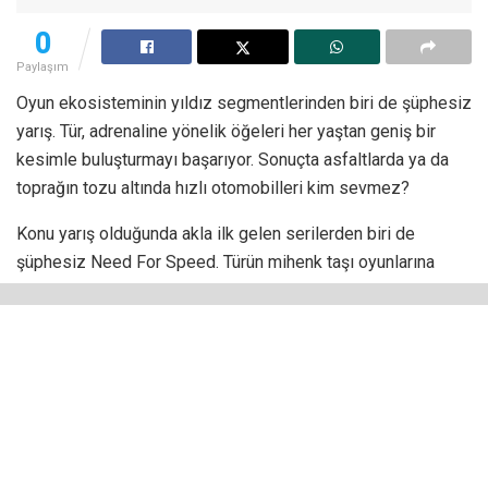
0
Paylaşım
Oyun ekosisteminin yıldız segmentlerinden biri de şüphesiz
yarış. Tür, adrenaline yönelik öğeleri her yaştan geniş bir
kesimle buluşturmayı başarıyor. Sonuçta asfaltlarda ya da
toprağın tozu altında hızlı otomobilleri kim sevmez?
Konu yarış olduğunda akla ilk gelen serilerden biri de
şüphesiz Need For Speed. Türün mihenk taşı oyunlarına
imza atan Electronic Arts!’ın popüler serisi, uzun bir
bekleyişin ardından ekranları şenlendirdi ve Need For
Speed: Heat yayınlandı. Ancak konunun ilginç bir de boyutu
var…
Bu sıralar, yarış oyunları popülerliğini yavaş yavaş
kaybetmeye başladı, bu bir teorem değil, gerçek. Fakat
Need For Speed: Heat, her sene karşılaştığımız Forza’nın