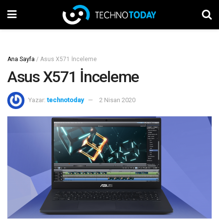
Ana Sayfa
/
Asus X571 İnceleme
Asus X571 İnceleme
Yazar:
technotoday
2 Nisan 2020