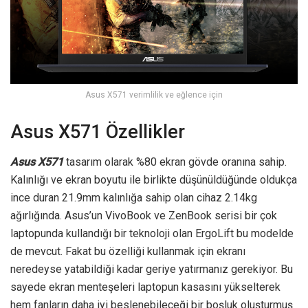
Asus X571 verimlilik ve eğlence için
Asus X571 Özellikler
Asus X571
tasarım olarak %80 ekran gövde oranına sahip.
Kalınlığı ve ekran boyutu ile birlikte düşünüldüğünde oldukça
ince duran 21.9mm kalınlığa sahip olan cihaz 2.14kg
ağırlığında. Asus’un VivoBook ve ZenBook serisi bir çok
laptopunda kullandığı bir teknoloji olan ErgoLift bu modelde
de mevcut. Fakat bu özelliği kullanmak için ekranı
neredeyse yatabildiği kadar geriye yatırmanız gerekiyor. Bu
sayede ekran menteşeleri laptopun kasasını yükselterek
hem fanların daha iyi beslenebileceği bir boşluk oluşturmuş