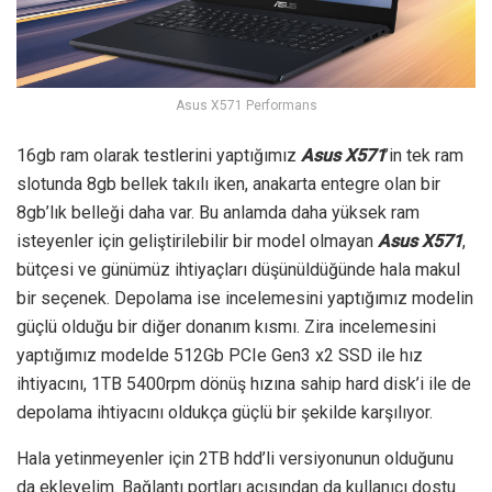
Asus X571 Performans
16gb ram olarak testlerini yaptığımız
Asus X571
’in tek ram
slotunda 8gb bellek takılı iken, anakarta entegre olan bir
8gb’lık belleği daha var. Bu anlamda daha yüksek ram
isteyenler için geliştirilebilir bir model olmayan
Asus X571
,
bütçesi ve günümüz ihtiyaçları düşünüldüğünde hala makul
bir seçenek. Depolama ise incelemesini yaptığımız modelin
güçlü olduğu bir diğer donanım kısmı. Zira incelemesini
yaptığımız modelde 512Gb PCIe Gen3 x2 SSD ile hız
ihtiyacını, 1TB 5400rpm dönüş hızına sahip hard disk’i ile de
depolama ihtiyacını oldukça güçlü bir şekilde karşılıyor.
Hala yetinmeyenler için 2TB hdd’li versiyonunun olduğunu
da ekleyelim. Bağlantı portları açısından da kullanıcı dostu