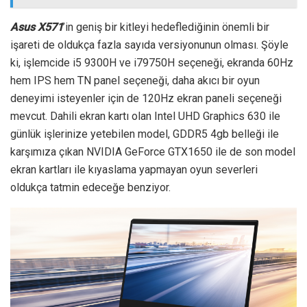
Asus X571
’in geniş bir kitleyi hedeflediğinin önemli bir
işareti de oldukça fazla sayıda versiyonunun olması. Şöyle
ki, işlemcide i5 9300H ve i79750H seçeneği, ekranda 60Hz
hem IPS hem TN panel seçeneği, daha akıcı bir oyun
deneyimi isteyenler için de 120Hz ekran paneli seçeneği
mevcut. Dahili ekran kartı olan Intel UHD Graphics 630 ile
günlük işlerinize yetebilen model, GDDR5 4gb belleği ile
karşımıza çıkan NVIDIA GeForce GTX1650 ile de son model
ekran kartları ile kıyaslama yapmayan oyun severleri
oldukça tatmin edeceğe benziyor.