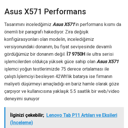
Asus X571 Performans
Tasarımını inceledğimiz
Asus X571
’in performans kısmı da
önemli bir paragrafı hakediyor. Zira değişik
konfigürasyonları olan modelin, incelediğimiz
versiyonundaki donanım, bu fiyat seviyesinde devamlı
gördüğümüz bir donanım değil.
İ7 9750H
ile ultra serisi
işlemcilerden oldukça yüksek güce sahip olan
Asus X571
işlemci yoğun testlerimizde 75 derece ortalaması ile
çalıştı.İşlemciyi besleyen 42Wh’lik batarya ise firmanın
maliyeti düşürmeyi amaçladığı en bariz hamle olarak göze
çarpıyor ve kullanıcısına yaklaşık 5.5 saatlik bir web/video
deneyimi sunuyor
İlginizi çekebilir;
Lenovo Tab P11 Artıları ve Eksileri
(İnceleme)