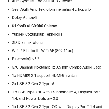
Aura Sync ile 1 bölgeli RGB / Beyaz
Ses: Akıllı Amp Teknolojisine sahip 4 x hoparlör
Dolby Atmos®
İki Yönlü AI Gürültü Önleme
Yüksek Çözünürlük Teknolojisi
3D Dizi mikrofonu
WiFi / Bluetooth: WiFi 6E (802.11ax)
Bluetooth® v5.2
G/Ç Bağlantı Noktaları: 1x 3.5 mm Combo Audio Jack
1x HDMI® 2.1 support HDMI® switch
2x USB 3.2 Gen 2 Type-A
1 x USB Type-C® with Thunderbolt™ 4, DisplayPort™
1.4, and Power Delivery 3.0
1x USB 3.2 Gen 2 Type-C® with DisplayPort™ 1.4 and