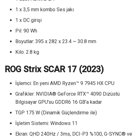
1 x 3,5 mm kombo Ses jakı
1 x DC girişi
Pil: 90 Wh
Boyutlar: 395 x 282 x 23.4 ~ 30.8 mm
Kilo: 2.8 kg
ROG Strix SCAR 17 (2023)
İşlemci: En yeni AMD Ryzen™ 9 7945 HX CPU
Grafikler: NVIDIA® GeForce RTX™ 4090 Dizüstü
Bilgisayar GPU’su GDDR6 16 GB’a kadar
TGP 175 W (Dinamik Güçlendirme ile)
İşletim Sistemi: Windows 11
Ekran: QHD 240Hz / 3ms, DCI-P3 %100, G-SYNC® ve