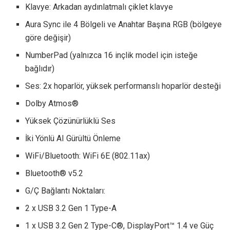
Klavye: Arkadan aydınlatmalı çiklet klavye
Aura Sync ile 4 Bölgeli ve Anahtar Başına RGB (bölgeye
göre değişir)
NumberPad (yalnızca 16 inçlik model için isteğe
bağlıdır)
Ses: 2x hoparlör, yüksek performanslı hoparlör desteği
Dolby Atmos®
Yüksek Çözünürlüklü Ses
İki Yönlü AI Gürültü Önleme
WiFi/Bluetooth: WiFi 6E (802.11ax)
Bluetooth® v5.2
G/Ç Bağlantı Noktaları:
2 x USB 3.2 Gen 1 Type-A
1 x USB 3.2 Gen 2 Type-C®, DisplayPort™ 1.4 ve Güç