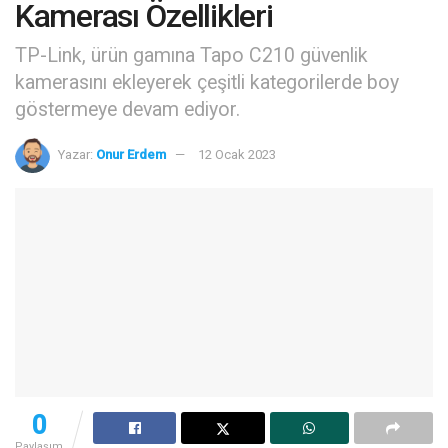
Kamerası Özellikleri
TP-Link, ürün gamına Tapo C210 güvenlik
kamerasını ekleyerek çeşitli kategorilerde boy
göstermeye devam ediyor.
Yazar:
Onur Erdem
12 Ocak 2023
0
Paylaşım