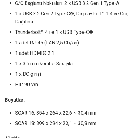
G/Ç Bağlantı Noktaları: 2 x USB 3.2 Gen 1 Type-A
1 x USB 3.2 Gen 2 Type-C®, DisplayPort™ 1.4 ve Güç
Dağıtımı
Thunderbolt™ 4 ile 1 x USB Type-C®
1 adet RJ-45 (LAN 2,5 Gb/sn)
1 adet HDMI® 2.1
1 x 3,5 mm kombo Ses jakı
1 x DC girişi
Pil : 90 Wh
Boyutlar:
SCAR 16: 354 x 264 x 22,6 ~ 30,4 mm
SCAR 18: 399 x 294 x 23,1 ~ 30,8 mm