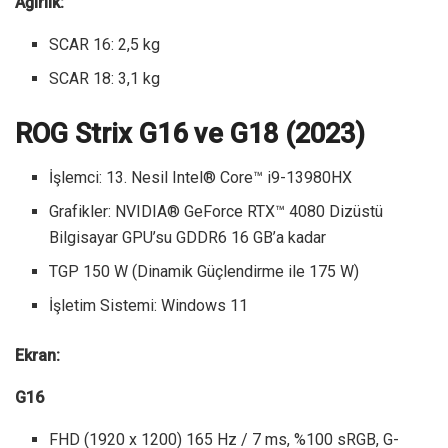
Ağırlık:
SCAR 16: 2,5 kg
SCAR 18: 3,1 kg
ROG Strix G16 ve G18 (2023)
İşlemci: 13. Nesil Intel® Core™ i9-13980HX
Grafikler: NVIDIA® GeForce RTX™ 4080 Dizüstü
Bilgisayar GPU’su GDDR6 16 GB’a kadar
TGP 150 W (Dinamik Güçlendirme ile 175 W)
İşletim Sistemi: Windows 11
Ekran:
G16
FHD (1920 x 1200) 165 Hz / 7 ms, %100 sRGB, G-