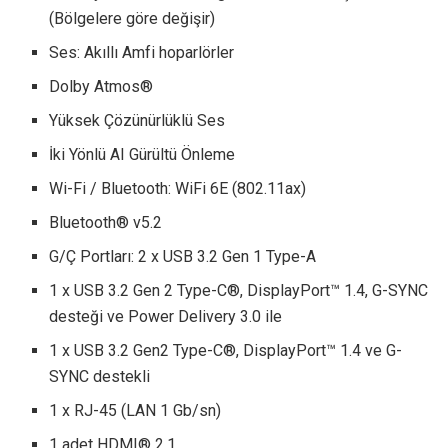
(Bölgelere göre değişir)
Ses: Akıllı Amfi hoparlörler
Dolby Atmos®
Yüksek Çözünürlüklü Ses
İki Yönlü AI Gürültü Önleme
Wi-Fi / Bluetooth: WiFi 6E (802.11ax)
Bluetooth® v5.2
G/Ç Portları: 2 x USB 3.2 Gen 1 Type-A
1 x USB 3.2 Gen 2 Type-C®, DisplayPort™ 1.4, G-SYNC
desteği ve Power Delivery 3.0 ile
1 x USB 3.2 Gen2 Type-C®, DisplayPort™ 1.4 ve G-
SYNC destekli
1 x RJ-45 (LAN 1 Gb/sn)
1 adet HDMI® 2.1