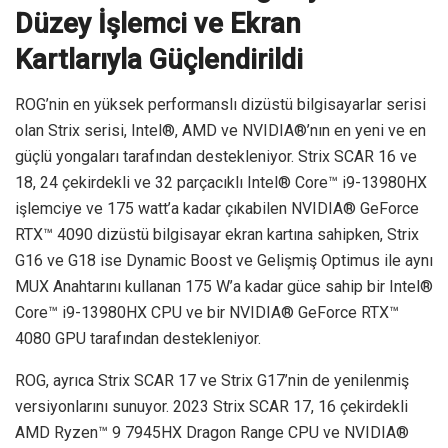
Düzey İşlemci ve Ekran
Kartlarıyla Güçlendirildi
ROG’nin en yüksek performanslı dizüstü bilgisayarlar serisi
olan Strix serisi, Intel®, AMD ve NVIDIA®’nın en yeni ve en
güçlü yongaları tarafından destekleniyor. Strix SCAR 16 ve
18, 24 çekirdekli ve 32 parçacıklı Intel® Core™ i9-13980HX
işlemciye ve 175 watt’a kadar çıkabilen NVIDIA® GeForce
RTX™ 4090 dizüstü bilgisayar ekran kartına sahipken, Strix
G16 ve G18 ise Dynamic Boost ve Gelişmiş Optimus ile aynı
MUX Anahtarını kullanan 175 W’a kadar güce sahip bir Intel®
Core™ i9-13980HX CPU ve bir NVIDIA® GeForce RTX™
4080 GPU tarafından destekleniyor.
ROG, ayrıca Strix SCAR 17 ve Strix G17’nin de yenilenmiş
versiyonlarını sunuyor. 2023 Strix SCAR 17, 16 çekirdekli
AMD Ryzen™ 9 7945HX Dragon Range CPU ve NVIDIA®