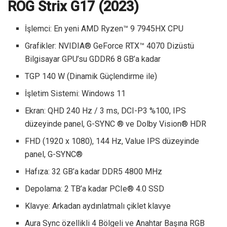
ROG Strix G17 (2023)
İşlemci: En yeni AMD Ryzen™ 9 7945HX CPU
Grafikler: NVIDIA® GeForce RTX™ 4070 Dizüstü
Bilgisayar GPU’su GDDR6 8 GB’a kadar
TGP 140 W (Dinamik Güçlendirme ile)
İşletim Sistemi: Windows 11
Ekran: QHD 240 Hz / 3 ms, DCI-P3 %100, IPS
düzeyinde panel, G-SYNC ® ve Dolby Vision® HDR
FHD (1920 x 1080), 144 Hz, Value IPS düzeyinde
panel, G-SYNC®
Hafıza: 32 GB’a kadar DDR5 4800 MHz
Depolama: 2 TB’a kadar PCIe® 4.0 SSD
Klavye: Arkadan aydınlatmalı çiklet klavye
Aura Sync özellikli 4 Bölgeli ve Anahtar Başına RGB