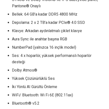
Pantone® Onaylı
Bellek: 64 GB’a kadar DDR5 4800 MHz
Depolama: 2 x 2 TB’a kadar PCIe® 4.0 SSD
Klavye: Arkadan aydınlatmalı çiklet klavye
Aura Sync ile anahtar başına RGB
NumberPad (yalnızca 16 inçlik model)
Ses: 4 x hoparlör, yüksek performanslı hoparlör
desteği
Dolby Atmos®
Yüksek Çözünürlüklü Ses
İki Yönlü AI Gürültü Önleme
WiFi/ Bluetooth: Wi Fi 6E (802.11ax)
Bluetooth® v5.2