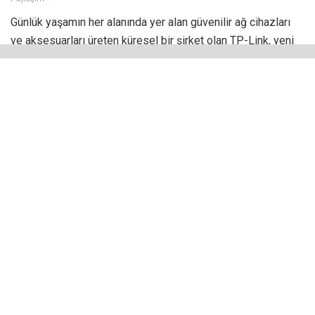
Günlük yaşamın her alanında yer alan güvenilir ağ cihazları
ve aksesuarları üreten küresel bir şirket olan TP-Link, yeni
güvenlik kamerası olan Tapo C210 modeliyle kullanıcıların
karşısına çıktı. 170’den fazla ülkeye dağıtım yapan ve dünya
çapındaki yüz milyonlarca insana hizmet veren TP-Link
şirketi, araştırma kuruluşu IDC raporlarında sürekli olarak
WLAN ve genişbant CPE cihazlarında 1 numaralı üretici
olarak yer almaktadır.
TP-Link
, Tapo ev güvenlik kameralarına yeni bir model
ekledi. Tapo C210 model iç mekan kamerası, 2K video
çekim özelliği, uygulamadan kolay yönetim ve mahremiyeti
koruyan Gizlilik Modu ile dikkat çekiyor.
Günümüzde evlerin ve evdekilerin güvenliği için pek çok kişi
güvenlik kamerasına sahip olmak istiyor. Kamera tercihinde
kolay kurulması ve kullanılması, iyi kalitede görüntü vermesi,