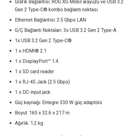
Grafik Bağlantısı: ROG XG Mobil arayüzü ve USB 3.2
Gen 2 Type-C® kombo bağlantı noktası
Ethernet Bağlantısı: 2.5 Gbps LAN
G/Ç Bağlantı Noktaları: 3x USB 3.2 Gen 2 Type-A
1x USB 3.2 Gen 2 Type-C®
1 x HDMI® 2.1
1 x DisplayPort™ 1.4
1 x SD card reader
1 x RJ-45 Jack (2.5 Gbps)
1 x DC-input jack
Güç kaynağı: Entegre 330 W güç adaptörü
Boyut: 165 x 32.6 x 217 m
Ağırlık: 1.2 kg