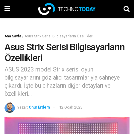
Ana Sayfa
/
Asus Strix Serisi Bilgisayarların Özellikleri
Asus Strix Serisi Bilgisayarların
Özellikleri
ASUS 2023 model Strix serisi oyun
bilgisayarlarını göz alıcı tasarımlarıyla sahneye
çıkardı. İşte bu cihazların diğer detayları ve
özellikleri...
Yazar:
Onur Erdem
12 Ocak 2023