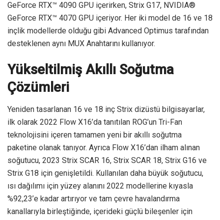
GeForce RTX™ 4090 GPU içerirken, Strix G17, NVIDIA®
GeForce RTX™ 4070 GPU içeriyor. Her iki model de 16 ve 18
inçlik modellerde olduğu gibi Advanced Optimus tarafından
desteklenen aynı MUX Anahtarını kullanıyor.
Yükseltilmiş Akıllı Soğutma
Çözümleri
Yeniden tasarlanan 16 ve 18 inç Strix dizüstü bilgisayarlar,
ilk olarak 2022 Flow X16’da tanıtılan ROG’un Tri-Fan
teknolojisini içeren tamamen yeni bir akıllı soğutma
paketine olanak tanıyor. Ayrıca Flow X16’dan ilham alınan
soğutucu, 2023 Strix SCAR 16, Strix SCAR 18, Strix G16 ve
Strix G18 için genişletildi. Kullanılan daha büyük soğutucu,
ısı dağılımı için yüzey alanını 2022 modellerine kıyasla
%92,23’e kadar artırıyor ve tam çevre havalandırma
kanallarıyla birleştiğinde, içerideki güçlü bileşenler için