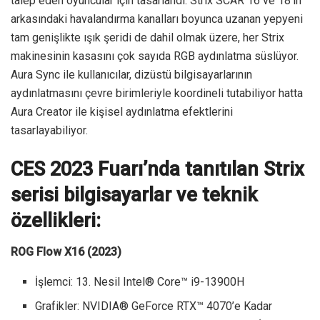
talep eden oyuncular için tasarlandı. Strix SCAR 16 ve 18’in
arkasındaki havalandırma kanalları boyunca uzanan yepyeni
tam genişlikte ışık şeridi de dahil olmak üzere, her Strix
makinesinin kasasını çok sayıda RGB aydınlatma süslüyor.
Aura Sync ile kullanıcılar, dizüstü bilgisayarlarının
aydınlatmasını çevre birimleriyle koordineli tutabiliyor hatta
Aura Creator ile kişisel aydınlatma efektlerini
tasarlayabiliyor.
CES 2023 Fuarı’nda tanıtılan Strix
serisi bilgisayarlar ve teknik
özellikleri:
ROG Flow X16 (2023)
İşlemci: 13. Nesil Intel® Core™ i9-13900H
Grafikler: NVIDIA® GeForce RTX™ 4070’e Kadar