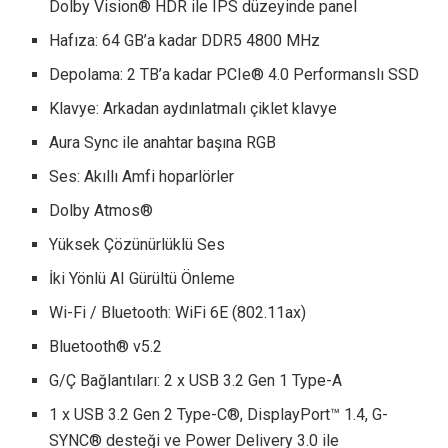
Dolby Vision® HDR ile IPS düzeyinde panel
Hafıza: 64 GB’a kadar DDR5 4800 MHz
Depolama: 2 TB’a kadar PCIe® 4.0 Performanslı SSD
Klavye: Arkadan aydınlatmalı çiklet klavye
Aura Sync ile anahtar başına RGB
Ses: Akıllı Amfi hoparlörler
Dolby Atmos®
Yüksek Çözünürlüklü Ses
İki Yönlü AI Gürültü Önleme
Wi-Fi / Bluetooth: WiFi 6E (802.11ax)
Bluetooth® v5.2
G/Ç Bağlantıları: 2 x USB 3.2 Gen 1 Type-A
1 x USB 3.2 Gen 2 Type-C®, DisplayPort™ 1.4, G-
SYNC® desteği ve Power Delivery 3.0 ile