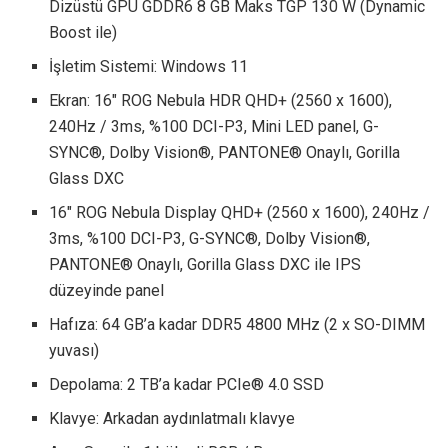
Dizüstü GPU GDDR6 8 GB Maks TGP 130 W (Dynamic
Boost ile)
İşletim Sistemi: Windows 11
Ekran: 16″ ROG Nebula HDR QHD+ (2560 x 1600),
240Hz / 3ms, %100 DCI-P3, Mini LED panel, G-
SYNC®, Dolby Vision®, PANTONE® Onaylı, Gorilla
Glass DXC
16″ ROG Nebula Display QHD+ (2560 x 1600), 240Hz /
3ms, %100 DCI-P3, G-SYNC®, Dolby Vision®,
PANTONE® Onaylı, Gorilla Glass DXC ile IPS
düzeyinde panel
Hafıza: 64 GB’a kadar DDR5 4800 MHz (2 x SO-DIMM
yuvası)
Depolama: 2 TB’a kadar PCIe® 4.0 SSD
Klavye: Arkadan aydınlatmalı klavye