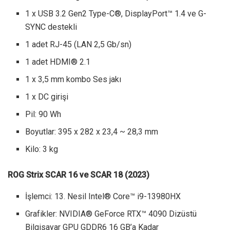
1 x USB 3.2 Gen2 Type-C®, DisplayPort™ 1.4 ve G-
SYNC destekli
1 adet RJ-45 (LAN 2,5 Gb/sn)
1 adet HDMI® 2.1
1 x 3,5 mm kombo Ses jakı
1 x DC girişi
Pil: 90 Wh
Boyutlar: 395 x 282 x 23,4 ~ 28,3 mm
Kilo: 3 kg
ROG Strix SCAR 16 ve SCAR 18 (2023)
İşlemci: 13. Nesil Intel® Core™ i9-13980HX
Grafikler: NVIDIA® GeForce RTX™ 4090 Dizüstü
Bilgisayar GPU GDDR6 16 GB’a Kadar