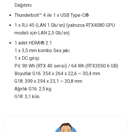
Dağıtımı
Thunderbolt™ 4 ile 1 x USB Type-C®
1 x RJ-45 (LAN 1 Gb/sn) (yalnızca RTX4080 GPU
modeli için LAN 2,5 Gb/sn)
1 adet HDMI® 2.1
1 x 3,5 mm kombo Ses jakı
1 x DC girişi
Pil: 90 Wh (RTX 40 serisi) / 64 Wh (RTX3050 6 GB)
Boyutlar G16: 354 x 264 x 22,6 ~ 30,4 mm
G18: 399 x 294 x 23,1 ~ 30,8 mm
Ağırlık G16: 2,5 kg
G18: 3,1 kilo