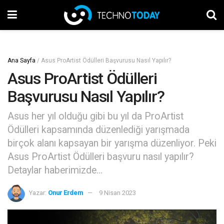
Ana Sayfa
/
Asus ProArtist Ödülleri Başvurusu Nasıl Yapılır?
Asus ProArtist Ödülleri
Başvurusu Nasıl Yapılır?
Asus her yıl olduğu gibi bu yıl da ProArtist
Ödülleri kapsamında düzenlediği yarışmada
birçok alanı kapsayan bir yarışma düzenliyor. Peki
Asus ProArtist Ödülleri başvuru nasıl yapılır?
Detaylar haberimizde...
Yazar:
Onur Erdem
9 Nisan 2023