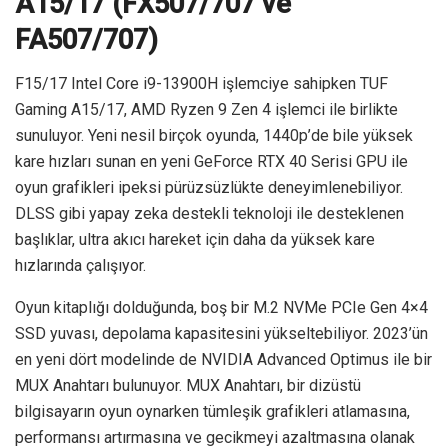
A15/17 (FX507/707 ve
FA507/707)
F15/17 Intel Core i9-13900H işlemciye sahipken TUF
Gaming A15/17, AMD Ryzen 9 Zen 4 işlemci ile birlikte
sunuluyor. Yeni nesil birçok oyunda, 1440p’de bile yüksek
kare hızları sunan en yeni GeForce RTX 40 Serisi GPU ile
oyun grafikleri ipeksi pürüzsüzlükte deneyimlenebiliyor.
DLSS gibi yapay zeka destekli teknoloji ile desteklenen
başlıklar, ultra akıcı hareket için daha da yüksek kare
hızlarında çalışıyor.
Oyun kitaplığı dolduğunda, boş bir M.2 NVMe PCIe Gen 4×4
SSD yuvası, depolama kapasitesini yükseltebiliyor. 2023’ün
en yeni dört modelinde de NVIDIA Advanced Optimus ile bir
MUX Anahtarı bulunuyor. MUX Anahtarı, bir dizüstü
bilgisayarın oyun oynarken tümleşik grafikleri atlamasına,
performansı artırmasına ve gecikmeyi azaltmasına olanak