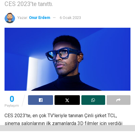
CES 2023'te tanıttı.
Yazar:
Onur Erdem
6 Ocak 2023
0
Paylaşım
CES 2023’te, en çok TV’leriyle tanınan Çinli şirket TCL,
sinema salonlarının ilk zamanlarda 3D filmler için verdiği
gözlükleri anımsatan kalın siyah çerçeveli bir çift artırılmış