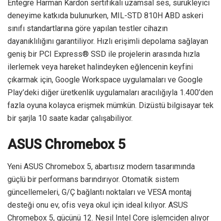
Entegre Harman Kardon sertifikalı uzamsal ses, sürükleyici
deneyime katkıda bulunurken, MIL-STD 810H ABD askeri
sınıfı standartlarına göre yapılan testler cihazın
dayanıklılığını garantiliyor. Hızlı erişimli depolama sağlayan
geniş bir PCI Express® SSD ile projelerin arasında hızla
ilerlemek veya hareket halindeyken eğlencenin keyfini
çıkarmak için, Google Workspace uygulamaları ve Google
Play’deki diğer üretkenlik uygulamaları aracılığıyla 1.400’den
fazla oyuna kolayca erişmek mümkün. Dizüstü bilgisayar tek
bir şarjla 10 saate kadar çalışabiliyor.
ASUS Chromebox 5
Yeni ASUS Chromebox 5, abartısız modern tasarımında
güçlü bir performans barındırıyor. Otomatik sistem
güncellemeleri, G/Ç bağlantı noktaları ve VESA montaj
desteği onu ev, ofis veya okul için ideal kılıyor. ASUS
Chromebox 5, gücünü 12. Nesil Intel Core işlemciden alıyor