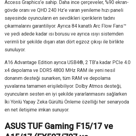
Access Graphics’e sahip. Daha ince çerçeveler, %90 ekran-
gövde oranı ve QHD 240 Hz’e varan yenileme hızı paneli
sayesinde oyuncuların en sevdikleri içeriklerin tadını
çıkarmalarını garantiliyor. Ayrıca 84 kanatlı Arc Flow Fans™
ve yedi adede kadar ısı borusu ve ayrıca ısıyı sistemden
verimli bir şekilde dışarı atan dört egzoz çıkışı ile birlikte
sunuluyor.
A16 Advantage Edition ayrıca USB4®, 2 TB’a kadar PCIe 4.0
x4 depolama ve DDR5 4800 MHz RAM ile yeni nesil
donanım desteği sunarken, tüm RAM ve depolama
yuvalarına tamamen erişilebiliyor. Dolby Atmos desteği,
oyuncuların sesten en iyi şekilde yararlanmasını sağlarken
İki Yönlü Yapay Zeka Gürültü Önleme özelliği her senaryoda
en net iletişime imkan sunuyor.
ASUS TUF Gaming F15/17 ve