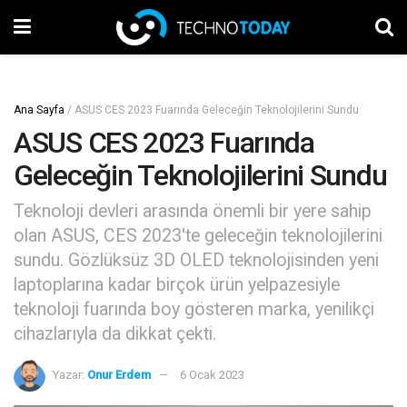
Ana Sayfa
/
ASUS CES 2023 Fuarında Geleceğin Teknolojilerini Sundu
ASUS CES 2023 Fuarında
Geleceğin Teknolojilerini Sundu
Teknoloji devleri arasında önemli bir yere sahip
olan ASUS, CES 2023'te geleceğin teknolojilerini
sundu. Gözlüksüz 3D OLED teknolojisinden yeni
laptoplarına kadar birçok ürün yelpazesiyle
teknoloji fuarında boy gösteren marka, yenilikçi
cihazlarıyla da dikkat çekti.
Yazar:
Onur Erdem
6 Ocak 2023