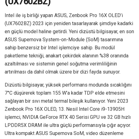
(UX7602BZ)
Intel ile iş birliği yapan ASUS, Zenbook Pro 16X OLED’i
(UX7602BZ) 2023 için yeniden tasarlayarak şimdiye kadarki
en güçlü model haline getirdi. Yeni dizüstü bilgisayar, en son
ASUS Supernova System-on-Module (SoM) tasarımına
sahip benzersiz bir Intel işlemciye sahip. Bu modül
paketleme tekniği, anakart çekirdek alanının %38 oranında
azaltılması ve sistemin genel soğutma verimliliğinin
artırılması da dahil olmak üzere bir dizi fayda sunuyor.
Dizüstü bilgisayar, yüksek performans modunda sıcaklığını
7°C düşürerek toplam 155 W’a kadar TDP elde etmesini
sağlayan bir sıvı metal termal bileşik kullanıyor. Yeni 2023
Zenbook Pro 16X OLED, 13. Nesil Intel Core i9-13905H
işlemci, NVIDIA GeForce RTX 40 Serisi GPU ve 32 GB hızlı
LPDDR5X DRAM ile ultra güçlü performansıyla çığır açıyor.
Ultra kompakt ASUS Supernova SoM, video düzenleme