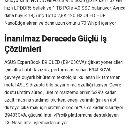
stüdyo sınıfı NVIDIA GeForce RTX 3050 grafik kartı, 32 GB
hızlı LPDDR5 bellek ve 1 TB PCIe 4.0 SSD bulunuyor. Ayrıca
daha büyük 14,5 inç 16:10 2,8K 120 Hz OLED HDR
NanoEdge ekran ve daha uzun ömürlü 70 Wh pil içeriyor.
İnanılmaz Derecede Güçlü iş
Çözümleri
ASUS ExpertBook B9 OLED (B9403CVA): Şirket yöneticileri
için ultra hafif, tavizsiz performans sunan B9403CVA,
çevreye duyarlı bir üretim teknolojisi kullanan ilk tamamen
metal ASUS dizüstü bilgisayar olma özelliği taşıyor. Çevre
dostu üretim süreci, üretim malzemelerinin %29’a kadar
azaltılmasına yardımcı olurken, enerji verimliliğini en üst
düzeye çıkarmak için üretim süresini %75’e kadar kısaltıyor.
B9403CVA, gücünü Intel vPro® platformunu destekleyen
13. Nesil Intel işlemciden alıyor.