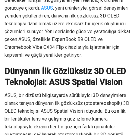
Gelecekle Tanışın” sloganıyla en yeni teknolojik ürünlerini
görücüye çıkardı.
ASUS
, yeni ürünleriyle, görsel deneyimleri
yeniden şekillendiren, dünyanın ilk gözlüksüz 3D OLED
teknolojisi dahil olmak üzere eksiksiz bir içerik oluşturucu
çözümleri sunuyor. Yeni serisinde güce ve yaratıcılığa dikkat
çeken ASUS, özellikle ExpertBook B9 OLED ve
Chromebook Vibe CX34 Flip cihazlarıyla işletmeler için
kapsamlı ve güçlü yenilikler getiriyor.
Dünyanın İlk Gözlüksüz 3D OLED
Teknolojisi: ASUS Spatial Vision
ASUS, bir dizüstü bilgisayarda sürükleyici 3D deneyimlere
olanak tanıyan dünyanın ilk gözlüksüz (otostereoskopik) 3D
OLED teknolojisi ASUS Spatial Vision’ı duyurdu. Bu özellik,
bir lentiküler lens ve gelişmiş göz izleme kamera
teknolojisiyle ekranın her bir göz için farklı görüntüler
oluşturmasını sağlayarak otostereoskopik bir 3D görüntü