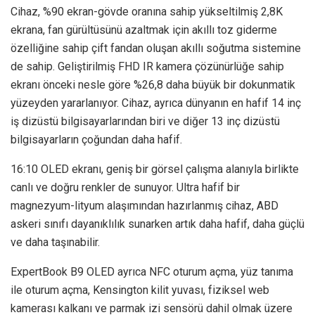
Cihaz, %90 ekran-gövde oranına sahip yükseltilmiş 2,8K
ekrana, fan gürültüsünü azaltmak için akıllı toz giderme
özelliğine sahip çift fandan oluşan akıllı soğutma sistemine
de sahip. Geliştirilmiş FHD IR kamera çözünürlüğe sahip
ekranı önceki nesle göre %26,8 daha büyük bir dokunmatik
yüzeyden yararlanıyor. Cihaz, ayrıca dünyanın en hafif 14 inç
iş dizüstü bilgisayarlarından biri ve diğer 13 inç dizüstü
bilgisayarların çoğundan daha hafif.
16:10 OLED ekranı, geniş bir görsel çalışma alanıyla birlikte
canlı ve doğru renkler de sunuyor. Ultra hafif bir
magnezyum-lityum alaşımından hazırlanmış cihaz, ABD
askeri sınıfı dayanıklılık sunarken artık daha hafif, daha güçlü
ve daha taşınabilir.
ExpertBook B9 OLED ayrıca NFC oturum açma, yüz tanıma
ile oturum açma, Kensington kilit yuvası, fiziksel web
kamerası kalkanı ve parmak izi sensörü dahil olmak üzere