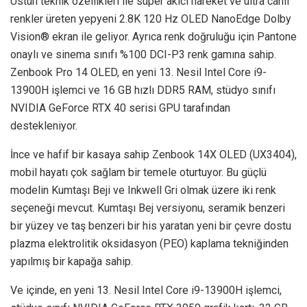
Üstün teknik özellikleri ile süper akıcı hareket ve ultra canlı
renkler üreten yepyeni 2.8K 120 Hz OLED NanoEdge Dolby
Vision® ekran ile geliyor. Ayrıca renk doğruluğu için Pantone
onaylı ve sinema sınıfı %100 DCI-P3 renk gamına sahip.
Zenbook Pro 14 OLED, en yeni 13. Nesil Intel Core i9-
13900H işlemci ve 16 GB hızlı DDR5 RAM, stüdyo sınıfı
NVIDIA GeForce RTX 40 serisi GPU tarafından
destekleniyor.
İnce ve hafif bir kasaya sahip Zenbook 14X OLED (UX3404),
mobil hayatı çok sağlam bir temele oturtuyor. Bu güçlü
modelin Kumtaşı Beji ve Inkwell Gri olmak üzere iki renk
seçeneği mevcut. Kumtaşı Bej versiyonu, seramik benzeri
bir yüzey ve taş benzeri bir his yaratan yeni bir çevre dostu
plazma elektrolitik oksidasyon (PEO) kaplama tekniğinden
yapılmış bir kapağa sahip.
Ve içinde, en yeni 13. Nesil Intel Core i9-13900H işlemci,