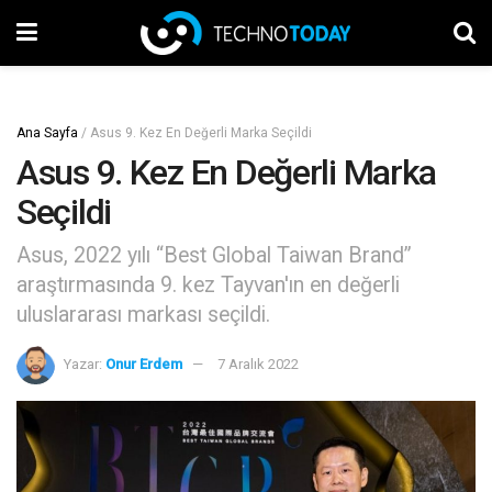
Ana Sayfa
/
Asus 9. Kez En Değerli Marka Seçildi
Asus 9. Kez En Değerli Marka
Seçildi
Asus, 2022 yılı “Best Global Taiwan Brand”
araştırmasında 9. kez Tayvan'ın en değerli
uluslararası markası seçildi.
Yazar:
Onur Erdem
7 Aralık 2022