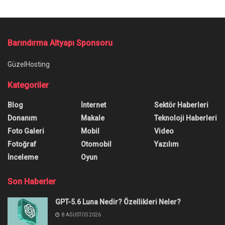
Ana Sayfa
/
Neuralink Hayvan Deneyleri Dolayısıyla Soruşturma Altında
Neuralink Hayvan Deneyleri
Dolayısıyla Soruşturma Altında
Neuralink hayvan deneyleri dolayısıyla soruşturma
altına girdi. Standart araştırma uygulamalarının
ihlal edilip edilmediği araştırılıyor.
Yazar:
Burak Öz
6 Aralık 2022