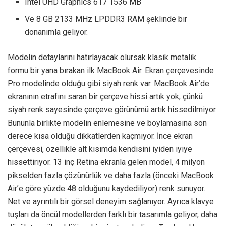
Intel UHD Graphics 617 1536 MB
Ve 8 GB 2133 MHz LPDDR3 RAM şeklinde bir
donanımla geliyor.
Modelin detaylarını hatırlayacak olursak klasik metalik
formu bir yana bırakan ilk MacBook Air. Ekran çerçevesinde
Pro modelinde olduğu gibi siyah renk var. MacBook Air’de
ekranının etrafını saran bir çerçeve hissi artık yok, çünkü
siyah renk sayesinde çerçeve görünümü artık hissedilmiyor.
Bununla birlikte modelin enlemesine ve boylamasına son
derece kısa olduğu dikkatlerden kaçmıyor. İnce ekran
çerçevesi, özellikle alt kısımda kendisini iyiden iyiye
hissettiriyor. 13 inç Retina ekranla gelen model, 4 milyon
pikselden fazla çözünürlük ve daha fazla (önceki MacBook
Air’e göre yüzde 48 olduğunu kaydediliyor) renk sunuyor.
Net ve ayrıntılı bir görsel deneyim sağlanıyor. Ayrıca klavye
tuşları da öncül modellerden farklı bir tasarımla geliyor, daha