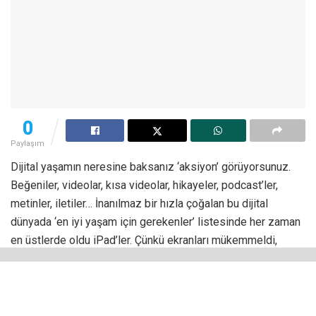
0
Paylaşım
Dijital yaşamın neresine baksanız ‘aksiyon’ görüyorsunuz.
Beğeniler, videolar, kısa videolar, hikayeler, podcast’ler,
metinler, iletiler… İnanılmaz bir hızla çoğalan bu dijital
dünyada ‘en iyi yaşam için gerekenler’ listesinde her zaman
en üstlerde oldu iPad’ler. Çünkü ekranları mükemmeldi,
muazzam dokunmatik hassasiyetleri ile her şeyi hızlı bir
şekilde gerçekleştiriyor, akışın gerisinde kalmıyorduk. Pil
süreleri mükemmeldi, 10 saatlik şarj dayanıklılığı artık tam
bir klişe halini almıştı iPad’de. Kesindi. Yazılım ve genel