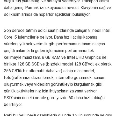
düşük tuş yüksekliği ve hissiyat vadediyor. Trackpad kısmı
daha geniş. Parmak izi okuyucusu mevcut. Klavyenin sağ ve
sol kısımlarında da hoparlör açıklıkları bulunuyor.
Son derece tatmin edici saat hızlarında çalışan 8. nesil Intel
Core i5 işlemcilerle geliyor. Daha hızlı açılış-kapanış
süreleri, yüksek verimlik gibi performansın tanımını açan
çeşitli anlamlarla gelen işlemcinin performansı tek
kelimeyle muazzam. 8 GB RAM ve Intel UHD Graphics ile
birlikte 128 GB SSD’ye (bizdeki model 128 GB’ydi, ek olarak
256 GB’lik bir alternatif daha var) sahip olan model,
fotoğraflarınızı düzenlemek, internette gezinmek, sunum
oluşturmak veya videoları görüntüleyip kurgulamak gibi
günlük aktiviteleriniz için ihtiyaçlarınıza yanıt veriyor.
SSD’sinin önceki nesile göre yüzde 60 daha hızlı olduğu
belirtiliyor.
Peki bu belli başlı özelliklerin dışında 1 yılın sonunda ne gibi