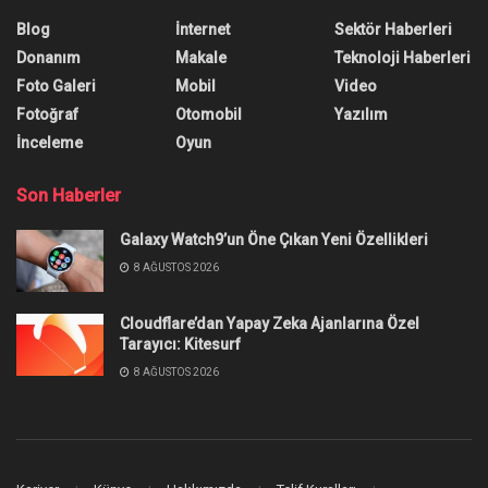
Instagram Giriş Yapmadan Kişi
Arama
Instagram giriş yapmadan kişi arama işleminin
nasıl gerçekleştirileceğini mi merak ediyorsunuz?
Bu yöntemlerden birini deneyin.
Yazar:
Anıl Özünaldım
26 Ekim 2025