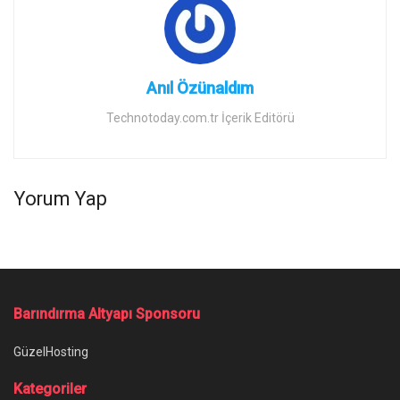
Anıl Özünaldım
Technotoday.com.tr İçerik Editörü
Yorum Yap
Ana Sayfa
/
Instagram Giriş Yapmadan Kişi Arama