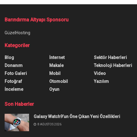
Ana Sayfa
/
Dünyada En Çok İzlenen Filmler
Dünyada En Çok İzlenen Filmler
Dünyada en çok izlenen filmler listesindeki filmleri
ileride daha önce izlemediğiniz için pişman
olmamak için şimdi izlediğinizden emin olun.
Yazar:
Anıl Özünaldım
20 Aralık 2021