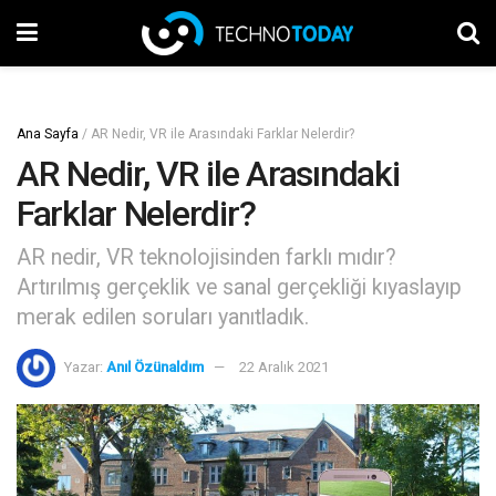
Ana Sayfa
/
AR Nedir, VR ile Arasındaki Farklar Nelerdir?
AR Nedir, VR ile Arasındaki
Farklar Nelerdir?
AR nedir, VR teknolojisinden farklı mıdır?
Artırılmış gerçeklik ve sanal gerçekliği kıyaslayıp
merak edilen soruları yanıtladık.
Yazar:
Anıl Özünaldım
22 Aralık 2021