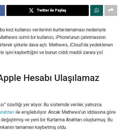
Twitter ile Paylaş
u kez kullanıcı verilerinin kurtarılamaması nedeniyle
thews isimli bir kullanıcı, iPhone’unun çalınmasının
elirterek şirkete dava açtı. Mathews, iCloud’da yedeklenen
e işini kaybettiğini ve bunun ciddi maddi zarara yol
 Apple Hesabı Ulaşılamaz
” özelliği yer alıyor. Bu sistemde veriler, yalnızca
nahtarı
ile erişilebiliyor. Ancak Mathews’un iddiasına göre
ni değiştirmiş ve yeni bir Kurtarma Anahtarı oluşturmuş. Bu
imkanını tamamen kaybetmiş oldu.