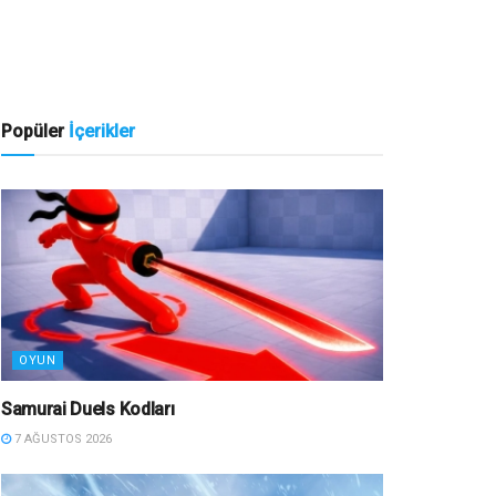
Popüler
İçerikler
OYUN
Samurai Duels Kodları
7 AĞUSTOS 2026