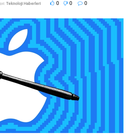
0
0
0
ri:
Teknoloji Haberleri