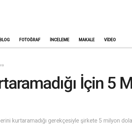
BLOG
FOTOĞRAF
İNCELEME
MAKALE
VIDEO
ava
rtaramadığı İçin 5 M
ilerini kurtaramadığı gerekçesiyle şirkete 5 milyon dolar