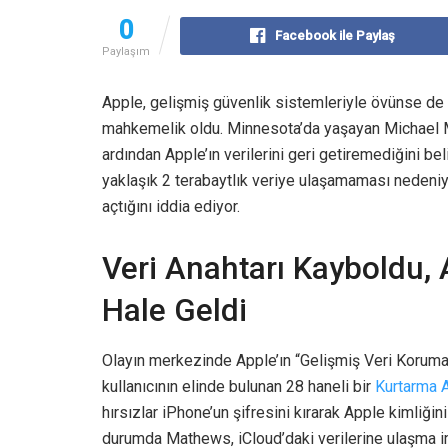
0
Facebook ile Paylaş
Paylaşım
Apple, gelişmiş güvenlik sistemleriyle övünse de b
mahkemelik oldu. Minnesota’da yaşayan Michael Ma
ardından Apple’ın verilerini geri getiremediğini b
yaklaşık 2 terabaytlık veriye ulaşamaması nedeniyl
açtığını iddia ediyor.
Veri Anahtarı Kayboldu,
Hale Geldi
Olayın merkezinde Apple’ın “Gelişmiş Veri Koruması
kullanıcının elinde bulunan 28 haneli bir
Kurtarma A
hırsızlar iPhone’un şifresini kırarak Apple kimliği
durumda Mathews, iCloud’daki verilerine ulaşma 