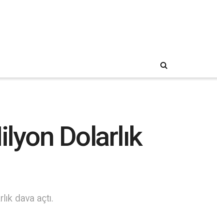
ilyon Dolarlık
lık dava açtı.