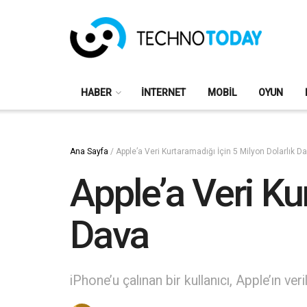
HABER
İNTERNET
MOBIL
OYUN
Ana Sayfa
/
Apple’a Veri Kurtaramadığı İçin 5 Milyon Dolarlık D
Apple’a Veri Ku
Dava
iPhone’u çalınan bir kullanıcı, Apple’ın ver