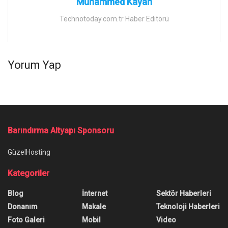
Muhammed Kayan
Technotoday.com.tr Haber Editörü
Yorum Yap
Barındırma Altyapı Sponsoru
GüzelHosting
Kategoriler
Blog
İnternet
Sektör Haberleri
Donanım
Makale
Teknoloji Haberleri
Foto Galeri
Mobil
Video