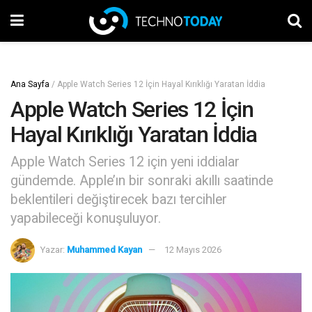
Ana Sayfa
/
Apple Watch Series 12 İçin Hayal Kırıklığı Yaratan İddia
Apple Watch Series 12 İçin
Hayal Kırıklığı Yaratan İddia
Apple Watch Series 12 için yeni iddialar
gündemde. Apple’ın bir sonraki akıllı saatinde
beklentileri değiştirecek bazı tercihler
yapabileceği konuşuluyor.
Yazar:
Muhammed Kayan
12 Mayıs 2026