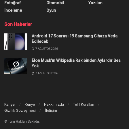
Fotoğraf
Otomobil
Yazılım
İnceleme
Oyun
Son Haberler
Android 17 Sonrası 19 Samsung Cihaza Veda
Edilecek
7 AĞUSTOS 2026
Elon Musk’ın Wikipedia Rakibinden Aylardır Ses
Yok
7 AĞUSTOS 2026
Kariyer
Künye
Hakkımızda
Telif Kuralları
Gizlilik Sözleşmesi
İletişim
© Tüm Hakları Saklıdır.