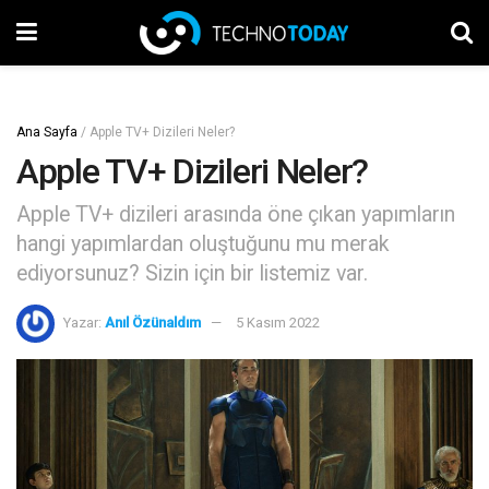
Ana Sayfa
/
Apple TV+ Dizileri Neler?
Apple TV+ Dizileri Neler?
Apple TV+ dizileri arasında öne çıkan yapımların
hangi yapımlardan oluştuğunu mu merak
ediyorsunuz? Sizin için bir listemiz var.
Yazar:
Anıl Özünaldım
5 Kasım 2022