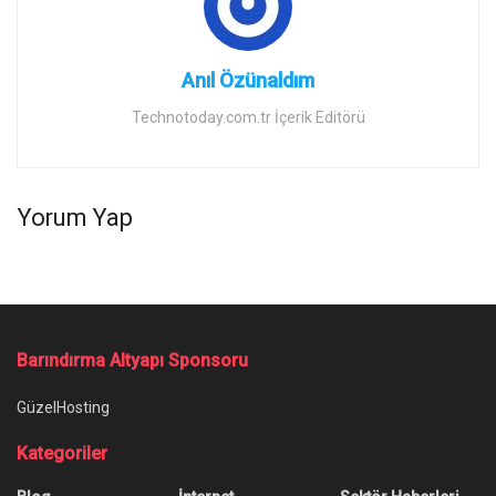
Anıl Özünaldım
Technotoday.com.tr İçerik Editörü
Yorum Yap
Barındırma Altyapı Sponsoru
GüzelHosting
Kategoriler