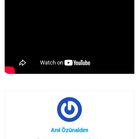
Anıl Özünaldım