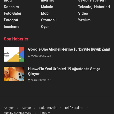
Blog
İnternet
Sektör Haberleri
Donanım
Makale
Teknoloji Haberleri
Foto Galeri
Mobil
Video
Fotoğraf
Otomobil
Yazılım
İnceleme
Oyun
Son Haberler
Google One Aboneliklerine Türkiye’de Büyük Zam!
9 AĞUSTOS 2026
Huawei’in Yeni Ürünleri 19 Ağustos’ta Satışa
Çıkıyor
9 AĞUSTOS 2026
Kariyer
Künye
Hakkımızda
Telif Kuralları
Gizlilik Sözleşmesi
İletişim